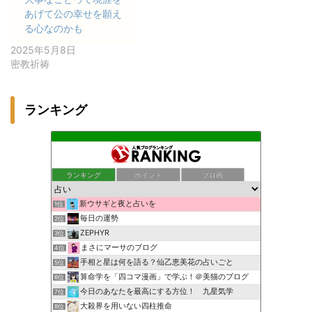
あげて公の幸せを願え
る心なのかも
2025年5月8日
密教祈祷
ランキング
ランキング
ポイント
ブロ画
新ウサギと夜と占いを
1位
毎日の運勢
2位
ZEPHYR
3位
まさにマーサのブログ
4位
手相と星は何を語る？仙乙恵美花の占いごと
5位
算命学を「四コマ漫画」で学ぶ！＠美猫のブログ
6位
今日のあなたを最高にする方位！ 九星気学
7位
大殺界を用いない四柱推命
8位