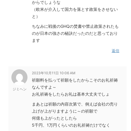
からでしょうな
（欧米が介入して国力を落とす政策をさせない
と）
ちなみに戦後のGHQの焚書や禁止政策されたも
のが日本の強さの秘訣だったのだと思っており
ます
返信
2023年10月11日 10:06 AM
祈願料を払って祈願をしたからこそのお礼祈祷
なんですよ～
ジミヘン
お礼祈祷をしたらお礼は基本大丈夫でしょ
まあとは祈願の内容次第で、例えば会社の売り
上げが上がりますように～の祈願で
何億も上がったとしたら
5千円、1万円くらいのお礼祈祷だけでなく