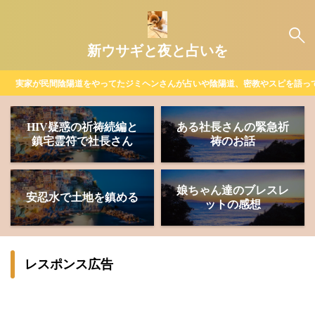
新ウサギと夜と占いを
実家が民間陰陽道をやってたジミヘンさんが占いや陰陽道、密教やスピを語っ
HIV疑惑の祈祷続編と
ある社長さんの緊急祈
鎮宅霊符で社長さん
祷のお話
娘ちゃん達のブレスレ
安忍水で土地を鎮める
ットの感想
レスポンス広告