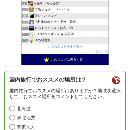
方鑑学（方位鑑定）
9位
宝船ブログ （*＾-＾*）
10位
宿命占いブログ
11位
四柱推命鑑定士・尼僧 愛真
12位
すみませんワタシは占い師
13位
占い館ペンギンの森/吉祥寺
14位
ゆめ開運塾
15位
このカテゴリを全て表示
参加する
このブログに投票する