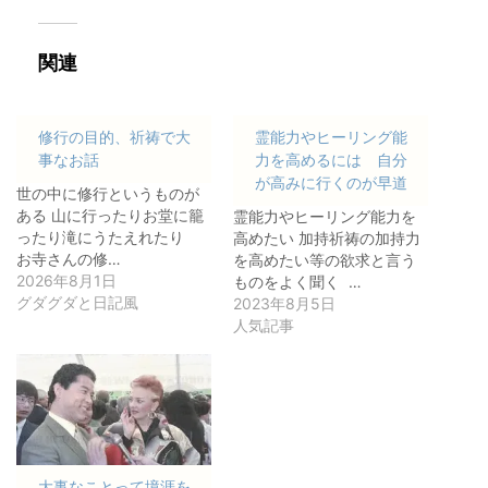
関連
修行の目的、祈祷で大
霊能力やヒーリング能
事なお話
力を高めるには 自分
が高みに行くのが早道
世の中に修行というものが
ある 山に行ったりお堂に籠
霊能力やヒーリング能力を
ったり滝にうたえれたり
高めたい 加持祈祷の加持力
お寺さんの修…
を高めたい等の欲求と言う
2026年8月1日
ものをよく聞く …
グダグダと日記風
2023年8月5日
人気記事
大事なことって境涯を