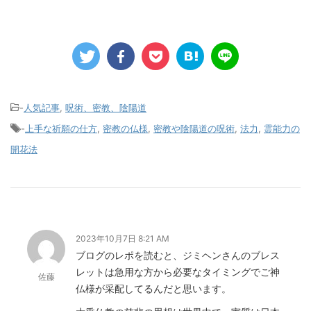
-
人気記事
,
呪術、密教、陰陽道
-
上手な祈願の仕方
,
密教の仏様
,
密教や陰陽道の呪術
,
法力
,
霊能力の
開花法
2023年10月7日 8:21 AM
ブログのレポを読むと、ジミヘンさんのブレス
レットは急用な方から必要なタイミングでご神
佐藤
仏様が采配してるんだと思います。