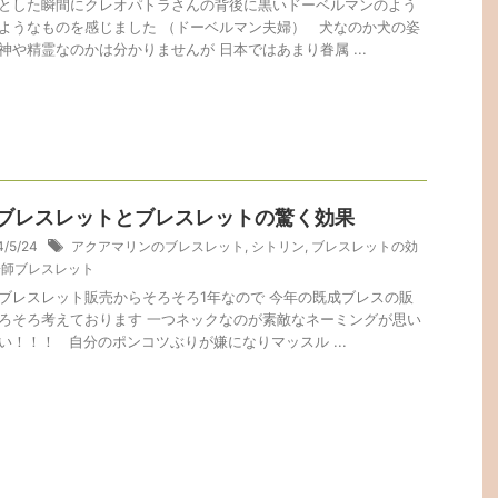
とした瞬間にクレオパトラさんの背後に黒いドーベルマンのよう
ようなものを感じました （ドーベルマン夫婦） 犬なのか犬の姿
神や精霊なのかは分かりませんが 日本ではあまり眷属 ...
ブレスレットとブレスレットの驚く効果
4/5/24
アクアマリンのブレスレット
,
シトリン
,
ブレスレットの効
陽師ブレスレット
ブレスレット販売からそろそろ1年なので 今年の既成ブレスの販
ろそろ考えております 一つネックなのが素敵なネーミングが思い
い！！！ 自分のポンコツぶりが嫌になりマッスル ...