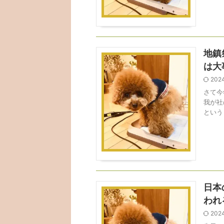
地鎮
は大
202
さて今
我が社
という
日本
われ
202