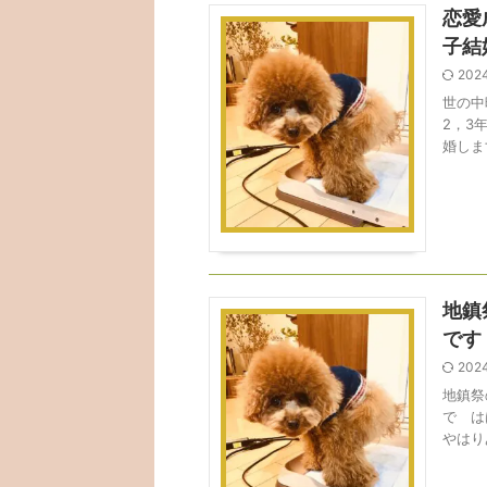
恋愛
子結
202
世の中
2，3
婚しま
地鎮
です
202
地鎮祭
で は
やはりあ