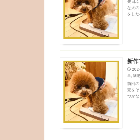
先日ふ
な犬の
をした
新作
202
果
,
陰
前回の
売をそ
つかな