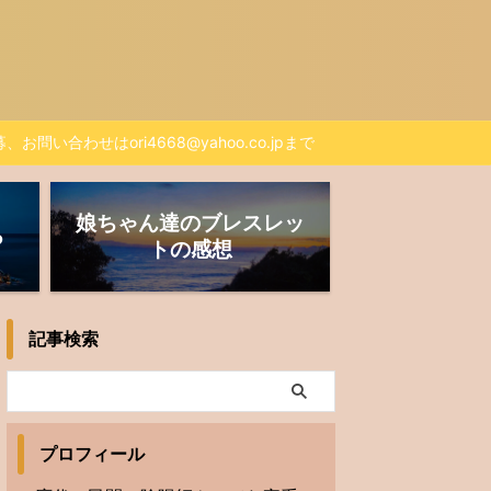
、お問い合わせはori4668@yahoo.co.jpまで
娘ちゃん達のブレスレッ
る
トの感想
記事検索
プロフィール