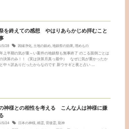
祭を終えての感想 やはりあらかじめ拝むこと
事
4/5/28
因縁浄化
,
土地の鎮め
,
地鎮祭の効果
,
埋めもの
年上半期の気が重～い案件の地鎮祭も無事終了 のこる面倒ごとは
の決算のみ！！（実は決算月真っ最中） なぜに気が重かったか
と中々訳ありだったからなのです 新ウサギと夜と占い ...
の神様との相性を考える こんな人は神様に嫌
る
4/5/24
日本の神様
,
精霊
,
背後霊
,
龍神