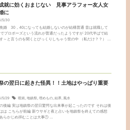
成就に効くおまじない 見事アラフォー友人女
婚に
4/5/30
晩婚 30，40になっても結婚しないのが結構普通 昔は就職して
年でプロポーズという流れが普通だったようですが 20代半ばで結
す～と言うのを聞くとびっくりしちゃう世の中 （私だけ？？） ...
祭の翌日に起きた怪異！！土地はやっぱり重要
4/5/29
呪術
,
地鎮祭
,
埋めもの
,
結界
,
風水
の後編 実は地鎮祭の翌日驚愕な出来事が起こったのです それは後
はは こちらが前編 新ウサギと夜と占いを地鎮祭を終えての感想
らかじめ拝むことは大事🕒️ ...