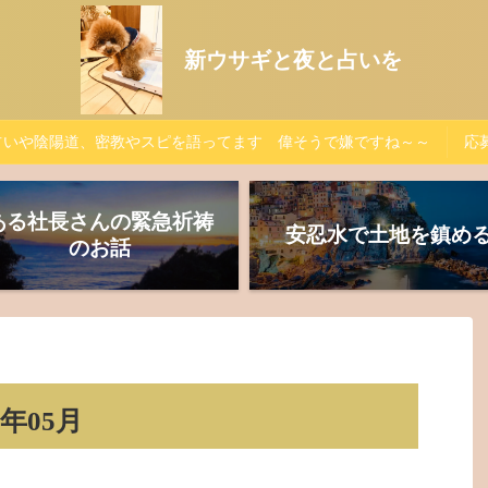
新ウサギと夜と占いを
占いや陰陽道、密教やスピを語ってます 偉そうで嫌ですね～～
応募
ある社長さんの緊急祈祷
安忍水で土地を鎮め
のお話
年05月