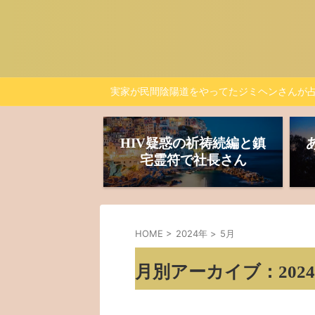
実家が民間陰陽道をやってたジミヘンさんが
HIV疑惑の祈祷続編と鎮
宅霊符で社長さん
HOME
>
2024年
>
5月
月別アーカイブ：2024