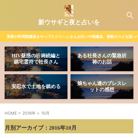
新ウサギと夜と占いを
実家が民間陰陽道をやってたジミヘンさんが占いや陰陽道、密教やスピを語っ
HIV疑惑の祈祷続編と
ある社長さんの緊急祈
鎮宅霊符で社長さん
祷のお話
娘ちゃん達のブレスレ
安忍水で土地を鎮める
ットの感想
HOME
>
2016年
>
10月
月別アーカイブ：2016年10月