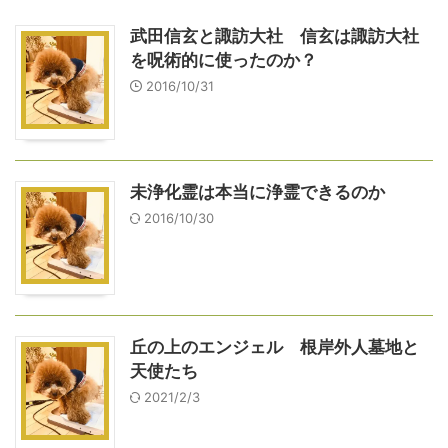
武田信玄と諏訪大社 信玄は諏訪大社
を呪術的に使ったのか？
2016/10/31
未浄化霊は本当に浄霊できるのか
2016/10/30
丘の上のエンジェル 根岸外人墓地と
天使たち
2021/2/3