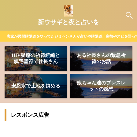
新ウサギと夜と占いを
実家が民間陰陽道をやってたジミヘンさんが占いや陰陽道、密教やスピを語っ
HIV疑惑の祈祷続編と
ある社長さんの緊急祈
鎮宅霊符で社長さん
祷のお話
娘ちゃん達のブレスレ
安忍水で土地を鎮める
ットの感想
レスポンス広告