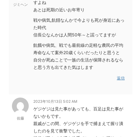
すよね
ジミヘン
あとは死期の近いお年寄り
戦や病気,飢饉なんかで今よりも死が身近にあっ
た時代
信長公なんかは人間50年～と謡ってますが
飢餓や病気、戦でも最前線の足軽な農民の平均
寿命なんて案外20歳くらいだったりと思うと
自分が死ぬことで一族の生活が保障されるなら
と思う方も出てきた気はします
返信
2023年10月13日 5:02 AM
ゲジゲジは見た事があっても、百足は見た事が
ないかもです。
佐藤
親戚がこの間、ゲジゲジを手で捕まえて握り潰
したのを見て衝撃でした。