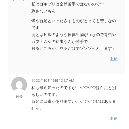
私はゴキブリは全然苦手ではないのです
刺さないもん
蜂や百足といったさすものがとっても苦手なの
です
あとはヒルのような軟体生物が（なので青虫や
カブトムシの幼虫なんか苦手で
触るどころか、見るだけでゾゾゾっとします）
返信
2023年10月15日 12:37 AM
私も最近知ったのですが、ゲジゲジは百足と別
らしいのです。
佐藤
百足には毒がありますが、ゲジゲジにはありま
せん。
返信