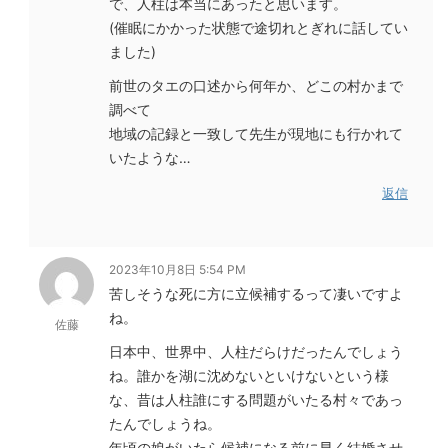
で、人柱は本当にあったと思います。
(催眠にかかった状態で途切れとぎれに話してい
ました)
前世のタエの口述から何年か、どこの村かまで
調べて
地域の記録と一致して先生が現地にも行かれて
いたような…
返信
2023年10月8日 5:54 PM
苦しそうな死に方に立候補するって凄いですよ
ね。
佐藤
日本中、世界中、人柱だらけだったんでしょう
ね。誰かを湖に沈めないといけないという様
な、昔は人柱誰にする問題がいたる村々であっ
たんでしょうね。
年頃の娘がいたら候補になる前に早く結婚させ