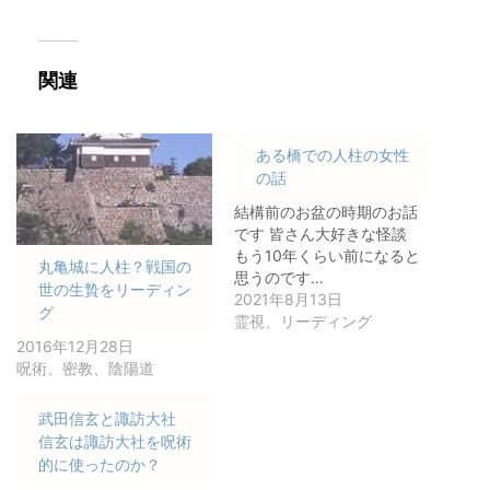
関連
ある橋での人柱の女性
の話
結構前のお盆の時期のお話
です 皆さん大好きな怪談
もう10年くらい前になると
丸亀城に人柱？戦国の
思うのです…
世の生贄をリーディン
2021年8月13日
グ
霊視、リーディング
2016年12月28日
呪術、密教、陰陽道
武田信玄と諏訪大社
信玄は諏訪大社を呪術
的に使ったのか？