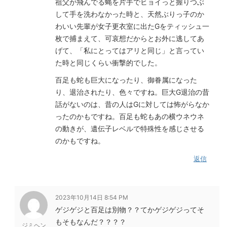
祖父が飛んでる蝿を片手でヒョイっと握りつぶ
して手を洗わなかった時と、天然ぶりっ子のか
わいい先輩が女子更衣室に出たGをティッシュ一
枚で捕まえて、可哀想だからとお外に逃してあ
げて、「私にとってはアリと同じ」と言ってい
た時と同じくらい衝撃的でした。
百足も蛇も巨大になったり、御眷属になった
り、退治されたり、色々ですね。巨大G退治の昔
話がないのは、昔の人はGに対しては怖がらなか
ったのかもですね。百足も蛇もあの横ウネウネ
の動きが、遺伝子レベルで特殊性を感じさせる
のかもですね。
返信
2023年10月14日 8:54 PM
ゲジゲジと百足は別物？？てかゲジゲジってそ
もそもなんだ？？？？
ジミヘン