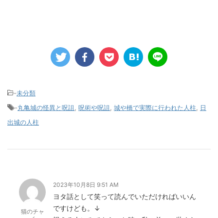
-
未分類
-
丸亀城の怪異と呪詛
,
呪術や呪詛
,
城や橋で実際に行われた人柱
,
日
出城の人柱
2023年10月8日 9:51 AM
ヨタ話として笑って読んでいただければいいん
ですけども。↓
猫のチャ