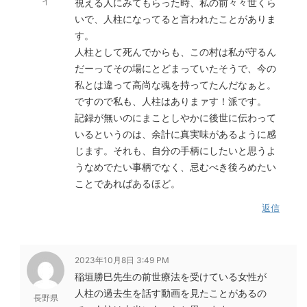
イ
視える人にみてもらった時、私の前々々世くら
いで、人柱になってると言われたことがありま
す。
人柱として死んでからも、この村は私が守るん
だーってその場にとどまっていたそうで、今の
私とは違って高尚な魂を持ってたんだなぁと。
ですので私も、人柱はありまァす！派です。
記録が無いのにまことしやかに後世に伝わって
いるというのは、余計に真実味があるように感
じます。それも、自分の手柄にしたいと思うよ
うなめでたい事柄でなく、忌むべき後ろめたい
ことであればあるほど。
返信
2023年10月8日 3:49 PM
稲垣勝巳先生の前世療法を受けている女性が
人柱の過去生を話す動画を見たことがあるの
長野県