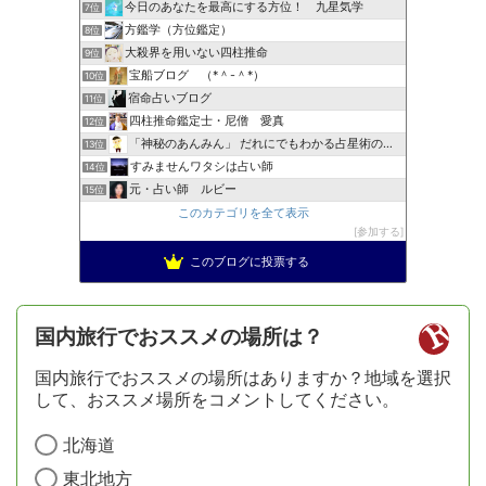
今日のあなたを最高にする方位！ 九星気学
7位
方鑑学（方位鑑定）
8位
大殺界を用いない四柱推命
9位
宝船ブログ （*＾-＾*）
10位
宿命占いブログ
11位
四柱推命鑑定士・尼僧 愛真
12位
「神秘のあんみん」 だれにでもわかる占星術の極意『サビアン…
13位
すみませんワタシは占い師
14位
元・占い師 ルビー
15位
このカテゴリを全て表示
参加する
このブログに投票する