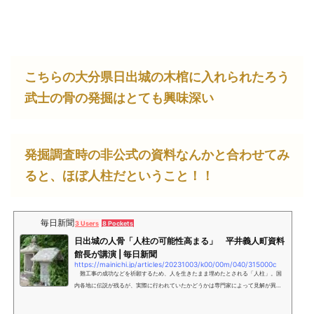
こちらの大分県日出城の木棺に入れられたろう
武士の骨の発掘はとても興味深い
発掘調査時の非公式の資料なんかと合わせてみ
ると、ほぼ人柱だということ！！
毎日新聞
3 Users
8 Pockets
日出城の人骨「人柱の可能性高まる」 平井義人町資料
館長が講演 | 毎日新聞
https://mainichi.jp/articles/20231003/k00/00m/040/315000c
難工事の成功などを祈願するため、人を生きたまま埋めたとされる「人柱」。国
内各地に伝説が残るが、実際に行われていたかどうかは専門家によって見解が異な
る。大分県内で人柱と推定された1960年の日出城（日出町）下の発掘に関連して、
町歴史資料館の平井義人館長が昨年新たな資料を発見、内容を精査して「実際に人