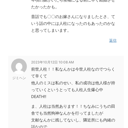
たかったかも。
昔話でも〇〇のお嫁さんになりましたとさ、て
いう話の中には人柱になったのもあったのかな
と思ってしまいます。
返信
2023年10月12日 10:08 AM
前世人柱！！私なんかは今世人柱なのでつらく
て辛くて
ジミヘン
他人のミスは私のせい、私の成功は他人様が持
っていくというとっても人柱人生爆心中
DEATH!!
ま、人柱は当然あります！！ちなみにうちの田
舎でも当然狗神なんかを行ってましたが
文献なんかに残してないし、隣近所にも内緒の
話なので