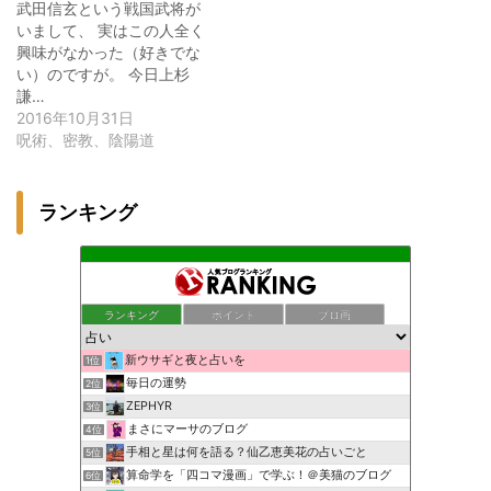
武田信玄という戦国武将が
いまして、 実はこの人全く
興味がなかった（好きでな
い）のですが。 今日上杉
謙…
2016年10月31日
呪術、密教、陰陽道
ランキング
ランキング
ポイント
ブロ画
新ウサギと夜と占いを
1位
毎日の運勢
2位
ZEPHYR
3位
まさにマーサのブログ
4位
手相と星は何を語る？仙乙恵美花の占いごと
5位
算命学を「四コマ漫画」で学ぶ！＠美猫のブログ
6位