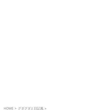
HOME
>
グダグダと日記風
>