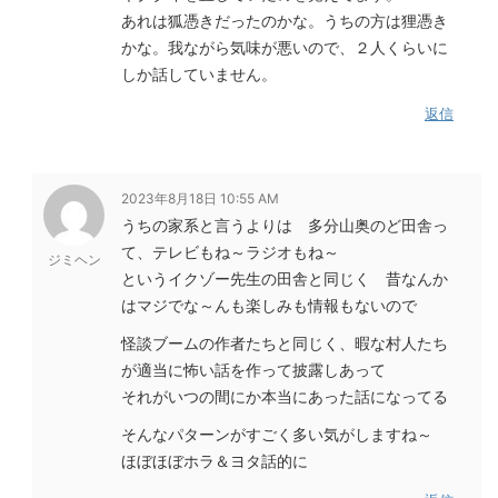
あれは狐憑きだったのかな。うちの方は狸憑き
かな。我ながら気味が悪いので、２人くらいに
しか話していません。
返信
2023年8月18日 10:55 AM
うちの家系と言うよりは 多分山奥のど田舎っ
て、テレビもね～ラジオもね～
ジミヘン
というイクゾー先生の田舎と同じく 昔なんか
はマジでな～んも楽しみも情報もないので
怪談ブームの作者たちと同じく、暇な村人たち
が適当に怖い話を作って披露しあって
それがいつの間にか本当にあった話になってる
そんなパターンがすごく多い気がしますね～
ほぼほぼホラ＆ヨタ話的に