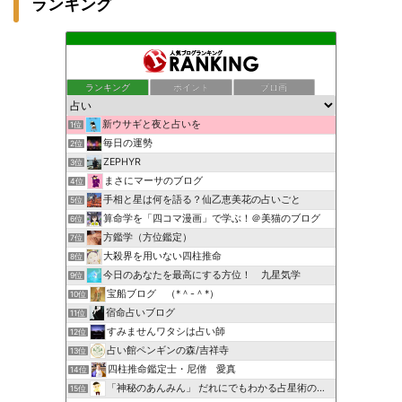
ランキング
ランキング
ポイント
ブロ画
新ウサギと夜と占いを
1位
毎日の運勢
2位
ZEPHYR
3位
まさにマーサのブログ
4位
手相と星は何を語る？仙乙恵美花の占いごと
5位
算命学を「四コマ漫画」で学ぶ！＠美猫のブログ
6位
方鑑学（方位鑑定）
7位
大殺界を用いない四柱推命
8位
今日のあなたを最高にする方位！ 九星気学
9位
宝船ブログ （*＾-＾*）
10位
宿命占いブログ
11位
すみませんワタシは占い師
12位
占い館ペンギンの森/吉祥寺
13位
四柱推命鑑定士・尼僧 愛真
14位
「神秘のあんみん」 だれにでもわかる占星術の極意『サビアン…
15位