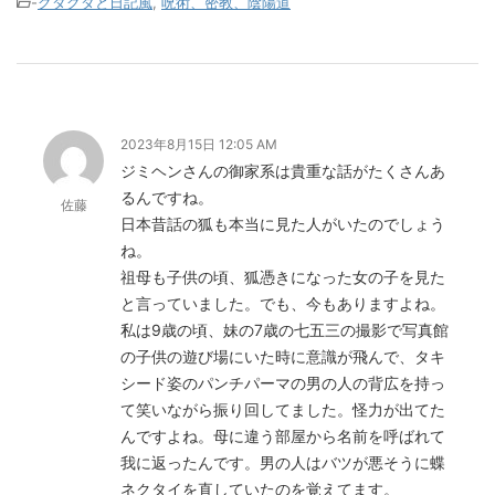
-
グダグダと日記風
,
呪術、密教、陰陽道
2023年8月15日 12:05 AM
ジミヘンさんの御家系は貴重な話がたくさんあ
るんですね。
佐藤
日本昔話の狐も本当に見た人がいたのでしょう
ね。
祖母も子供の頃、狐憑きになった女の子を見た
と言っていました。でも、今もありますよね。
私は9歳の頃、妹の7歳の七五三の撮影で写真館
の子供の遊び場にいた時に意識が飛んで、タキ
シード姿のパンチパーマの男の人の背広を持っ
て笑いながら振り回してました。怪力が出てた
んですよね。母に違う部屋から名前を呼ばれて
我に返ったんです。男の人はバツが悪そうに蝶
ネクタイを直していたのを覚えてます。