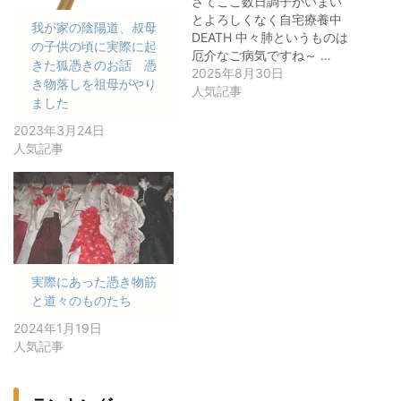
さてここ数日調子がいまい
とよろしくなく自宅療養中
我が家の陰陽道、叔母
DEATH 中々肺というものは
の子供の頃に実際に起
厄介なご病気ですね～ …
きた狐憑きのお話 憑
2025年8月30日
き物落しを祖母がやり
人気記事
ました
2023年3月24日
人気記事
実際にあった憑き物筋
と道々のものたち
2024年1月19日
人気記事