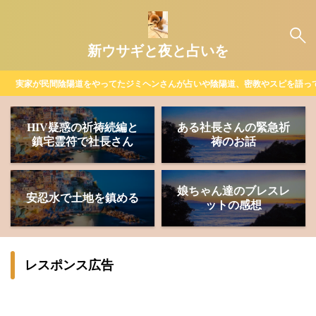
新ウサギと夜と占いを
実家が民間陰陽道をやってたジミヘンさんが占いや陰陽道、密教やスピを語っ
HIV疑惑の祈祷続編と
ある社長さんの緊急祈
鎮宅霊符で社長さん
祷のお話
娘ちゃん達のブレスレ
安忍水で土地を鎮める
ットの感想
レスポンス広告