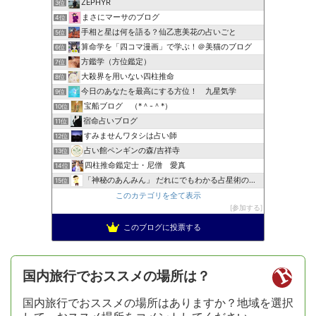
ZEPHYR
3位
まさにマーサのブログ
4位
手相と星は何を語る？仙乙恵美花の占いごと
5位
算命学を「四コマ漫画」で学ぶ！＠美猫のブログ
6位
方鑑学（方位鑑定）
7位
大殺界を用いない四柱推命
8位
今日のあなたを最高にする方位！ 九星気学
9位
宝船ブログ （*＾-＾*）
10位
宿命占いブログ
11位
すみませんワタシは占い師
12位
占い館ペンギンの森/吉祥寺
13位
四柱推命鑑定士・尼僧 愛真
14位
「神秘のあんみん」 だれにでもわかる占星術の極意『サビアン…
15位
このカテゴリを全て表示
参加する
このブログに投票する