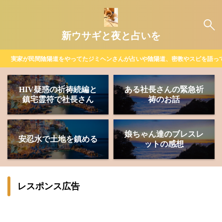
新ウサギと夜と占いを
実家が民間陰陽道をやってたジミヘンさんが占いや陰陽道、密教やスピを語っ
HIV疑惑の祈祷続編と
ある社長さんの緊急祈
鎮宅霊符で社長さん
祷のお話
娘ちゃん達のブレスレ
安忍水で土地を鎮める
ットの感想
レスポンス広告