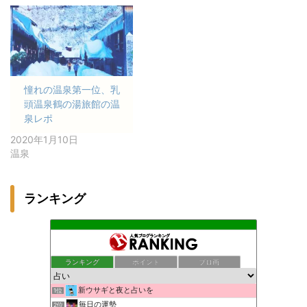
憧れの温泉第一位、乳
頭温泉鶴の湯旅館の温
泉レポ
2020年1月10日
温泉
ランキング
ランキング
ポイント
ブロ画
新ウサギと夜と占いを
1位
毎日の運勢
2位