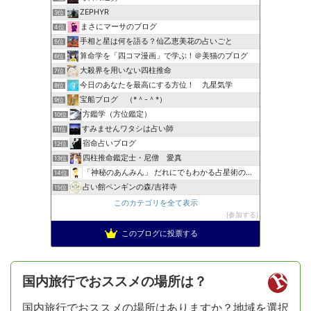
ZEPHYR
3位
まさにマーサのブログ
4位
手相と星は何を語る？仙乙恵美花の占いごと
5位
算命学を「四コマ漫画」で学ぶ！＠美猫のブログ
6位
大殺界を用いない四柱推命
7位
今日のあなたを最高にする方位！ 九星気学
8位
宝船ブログ （*＾-＾*）
9位
方鑑学（方位鑑定）
10位
すみませんワタシは占い師
11位
宿命占いブログ
12位
四柱推命鑑定士・尼僧 愛真
13位
「神秘のあんみん」 だれにでもわかる占星術の極意『サビアン…
14位
占い館ペンギンの森/吉祥寺
15位
このカテゴリを全て表示
参加する
このブログに投票する