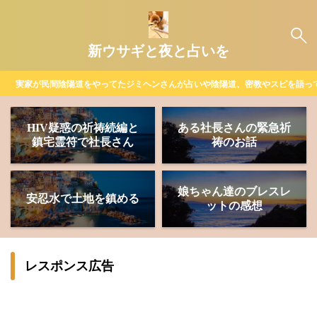
新ウサギと夜と占いを
実家が民間陰陽道をやってたジミヘンさんが占いや陰陽道、密教やスピを語っ
HIV疑惑の祈祷続編と
ある社長さんの緊急祈
鎮宅霊符で社長さん
祷のお話
娘ちゃん達のブレスレ
安忍水で土地を鎮める
ットの感想
レスポンス広告