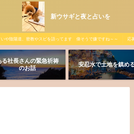
新ウサギと夜と占いを
占いや陰陽道、密教やスピを語ってます 偉そうで嫌ですね～～
応募
ある社長さんの緊急祈祷
安忍水で土地を鎮め
のお話