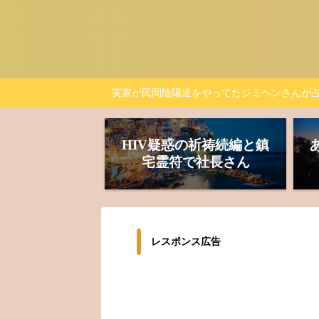
実家が民間陰陽道をやってたジミヘンさんが
HIV疑惑の祈祷続編と鎮
宅霊符で社長さん
レスポンス広告