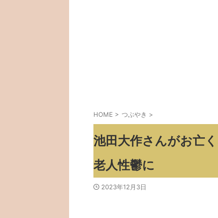
HOME
>
つぶやき
>
池田大作さんがお亡
老人性鬱に
2023年12月3日