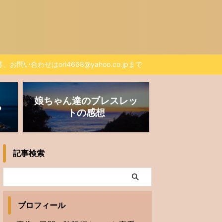
、お問い合わせはori4668@yahoo.co.jpまで
娘ちゃん達のブレスレッ
る
トの感想
記事検索
プロフィール