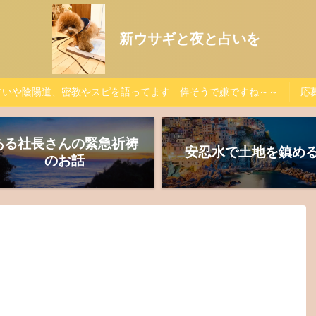
新ウサギと夜と占いを
占いや陰陽道、密教やスピを語ってます 偉そうで嫌ですね～～
応募
ある社長さんの緊急祈祷
安忍水で土地を鎮め
のお話