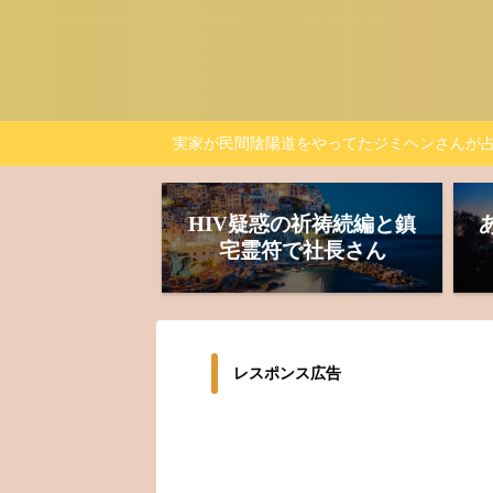
実家が民間陰陽道をやってたジミヘンさんが
HIV疑惑の祈祷続編と鎮
宅霊符で社長さん
レスポンス広告