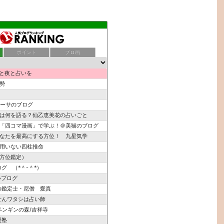
ポイント
ブロ画
と夜と占いを
勢
ーサのブログ
は何を語る？仙乙恵美花の占いごと
「四コマ漫画」で学ぶ！＠美猫のブログ
なたを最高にする方位！ 九星気学
用いない四柱推命
方位鑑定）
グ （*＾-＾*）
いブログ
命鑑定士・尼僧 愛真
せんワタシは占い師
ペンギンの森/吉祥寺
運塾