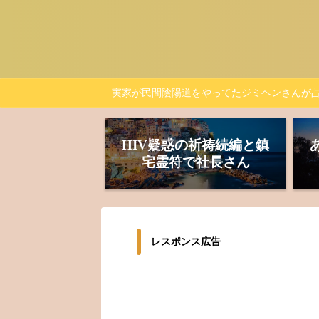
実家が民間陰陽道をやってたジミヘンさんが
HIV疑惑の祈祷続編と鎮
宅霊符で社長さん
レスポンス広告