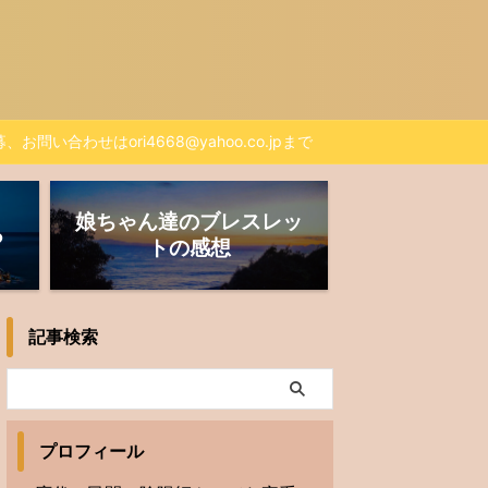
、お問い合わせはori4668@yahoo.co.jpまで
娘ちゃん達のブレスレッ
る
トの感想
記事検索
プロフィール