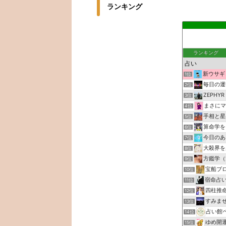
ランキング
ランキング
新ウサギ
1位
毎日の運
2位
ZEPHYR
3位
まさにマ
4位
手相と星
5位
算命学を
6位
今日のあ
7位
大殺界を
8位
方鑑学（
9位
宝船ブロ
10位
宿命占
11位
四柱推
12位
すみま
13位
占い館
14位
ゆめ開
15位