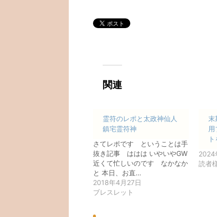
関連
霊符のレポと太政神仙人
末
鎮宅霊符神
用
ト
さてレポです ということは手
抜き記事 ははは いやいやGW
202
近くて忙しいのです なかなか
読者
と 本日、お直…
2018年4月27日
ブレスレット