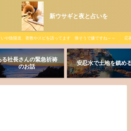
新ウサギと夜と占いを
占いや陰陽道、密教やスピを語ってます 偉そうで嫌ですね～～
応募
ある社長さんの緊急祈祷
安忍水で土地を鎮め
のお話