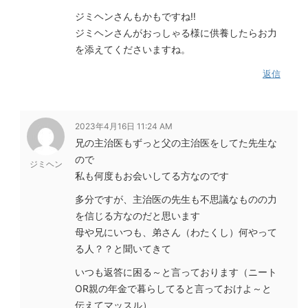
ジミヘンさんもかもですね‼︎
ジミヘンさんがおっしゃる様に供養したらお力
を添えてくださいますね。
返信
2023年4月16日 11:24 AM
兄の主治医もずっと父の主治医をしてた先生な
ので
ジミヘン
私も何度もお会いしてる方なのです
多分ですが、主治医の先生も不思議なものの力
を信じる方なのだと思います
母や兄にいつも、弟さん（わたくし）何やって
る人？？と聞いてきて
いつも返答に困る～と言っております（ニート
OR親の年金で暮らしてると言っておけよ～と
伝えてマッスル）