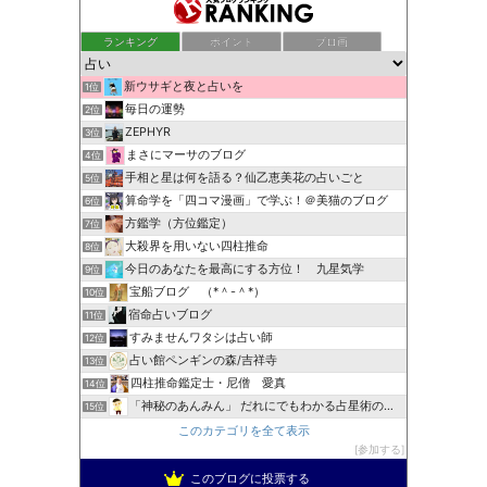
ランキング
ポイント
ブロ画
新ウサギと夜と占いを
1位
毎日の運勢
2位
ZEPHYR
3位
まさにマーサのブログ
4位
手相と星は何を語る？仙乙恵美花の占いごと
5位
算命学を「四コマ漫画」で学ぶ！＠美猫のブログ
6位
方鑑学（方位鑑定）
7位
大殺界を用いない四柱推命
8位
今日のあなたを最高にする方位！ 九星気学
9位
宝船ブログ （*＾-＾*）
10位
宿命占いブログ
11位
すみませんワタシは占い師
12位
占い館ペンギンの森/吉祥寺
13位
四柱推命鑑定士・尼僧 愛真
14位
「神秘のあんみん」 だれにでもわかる占星術の極意『サビアン…
15位
このカテゴリを全て表示
参加する
このブログに投票する