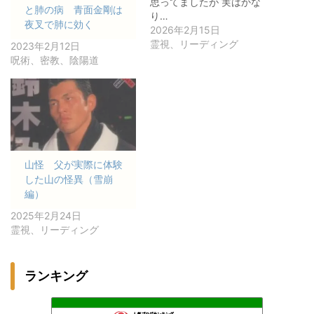
思ってましたが 実はかな
と肺の病 青面金剛は
り…
夜叉で肺に効く
2026年2月15日
霊視、リーディング
2023年2月12日
呪術、密教、陰陽道
山怪 父が実際に体験
した山の怪異（雪崩
編）
2025年2月24日
霊視、リーディング
ランキング