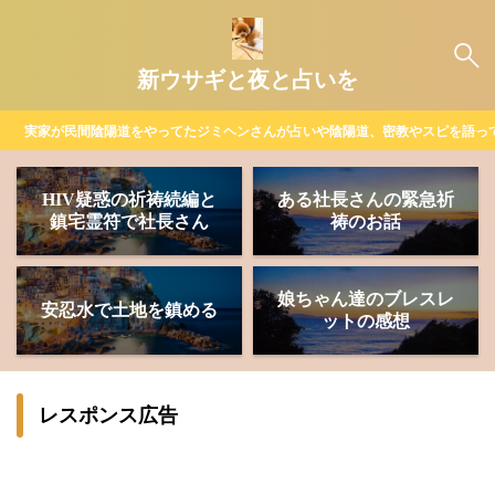
新ウサギと夜と占いを
実家が民間陰陽道をやってたジミヘンさんが占いや陰陽道、密教やスピを語っ
HIV疑惑の祈祷続編と
ある社長さんの緊急祈
鎮宅霊符で社長さん
祷のお話
娘ちゃん達のブレスレ
安忍水で土地を鎮める
ットの感想
レスポンス広告