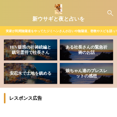
新ウサギと夜と占いを
実家が民間陰陽道をやってたジミヘンさんが占いや陰陽道、密教やスピを語っ
HIV疑惑の祈祷続編と
ある社長さんの緊急祈
鎮宅霊符で社長さん
祷のお話
娘ちゃん達のブレスレ
安忍水で土地を鎮める
ットの感想
レスポンス広告