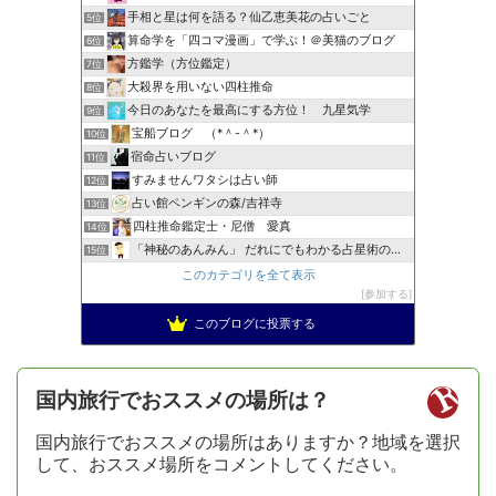
手相と星は何を語る？仙乙恵美花の占いごと
5位
算命学を「四コマ漫画」で学ぶ！＠美猫のブログ
6位
方鑑学（方位鑑定）
7位
大殺界を用いない四柱推命
8位
今日のあなたを最高にする方位！ 九星気学
9位
宝船ブログ （*＾-＾*）
10位
宿命占いブログ
11位
すみませんワタシは占い師
12位
占い館ペンギンの森/吉祥寺
13位
四柱推命鑑定士・尼僧 愛真
14位
「神秘のあんみん」 だれにでもわかる占星術の極意『サビアン…
15位
このカテゴリを全て表示
参加する
このブログに投票する