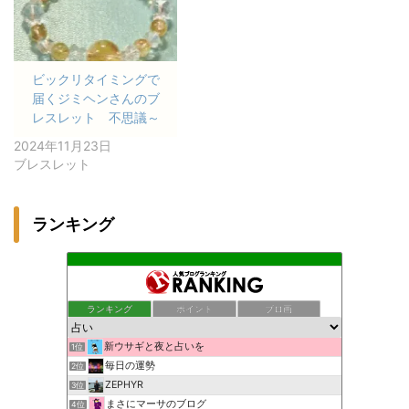
ビックリタイミングで
届くジミヘンさんのブ
レスレット 不思議～
2024年11月23日
ブレスレット
ランキング
ランキング
ポイント
ブロ画
新ウサギと夜と占いを
1位
毎日の運勢
2位
ZEPHYR
3位
まさにマーサのブログ
4位