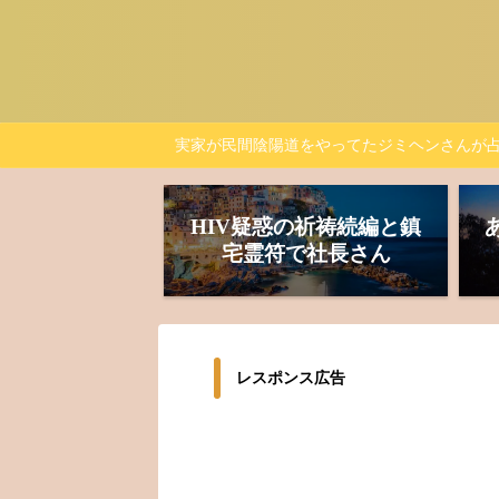
実家が民間陰陽道をやってたジミヘンさんが
HIV疑惑の祈祷続編と鎮
宅霊符で社長さん
レスポンス広告