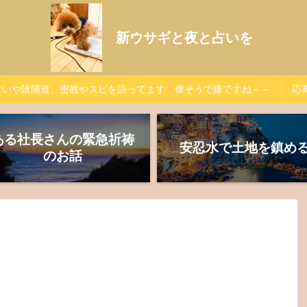
新ウサギと夜と占いを
占いや陰陽道、密教やスピを語ってます 偉そうで嫌ですね～～
応募
ある社長さんの緊急祈祷
安忍水で土地を鎮め
のお話