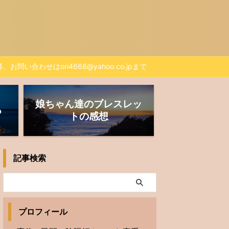
、お問い合わせはori4668@yahoo.co.jpまで
娘ちゃん達のブレスレッ
る
トの感想
記事検索
プロフィール