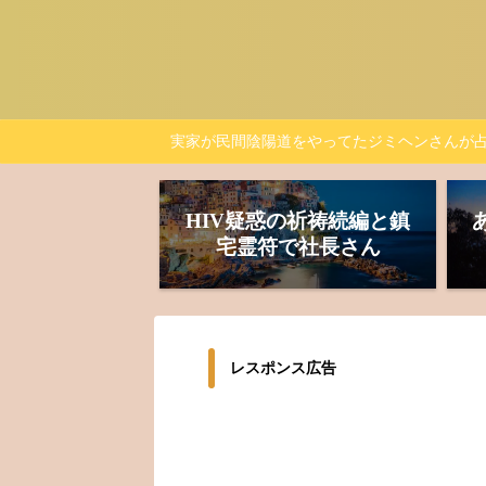
実家が民間陰陽道をやってたジミヘンさんが
HIV疑惑の祈祷続編と鎮
宅霊符で社長さん
レスポンス広告