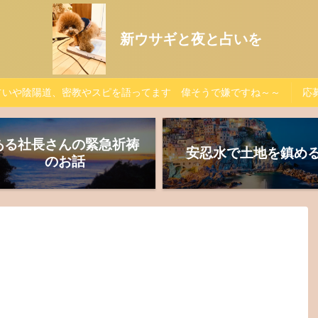
新ウサギと夜と占いを
占いや陰陽道、密教やスピを語ってます 偉そうで嫌ですね～～
応募
ある社長さんの緊急祈祷
安忍水で土地を鎮め
のお話