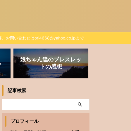
、お問い合わせはori4668@yahoo.co.jpまで
娘ちゃん達のブレスレッ
る
トの感想
記事検索
プロフィール