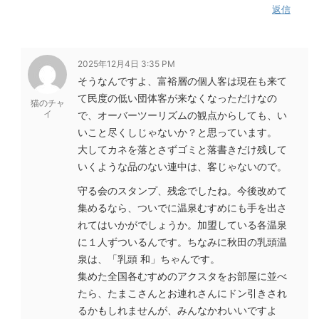
返信
2025年12月4日 3:35 PM
そうなんですよ、富裕層の個人客は現在も来て
て民度の低い団体客が来なくなっただけなの
猫のチャ
イ
で、オーバーツーリズムの観点からしても、い
いこと尽くしじゃないか？と思っています。
大してカネを落とさずゴミと落書きだけ残して
いくような品のない連中は、客じゃないので。
守る会のスタンプ、残念でしたね。今後改めて
集めるなら、ついでに温泉むすめにも手を出さ
れてはいかがでしょうか。加盟している各温泉
に１人ずついるんです。ちなみに秋田の乳頭温
泉は、「乳頭 和」ちゃんです。
集めた全国各むすめのアクスタをお部屋に並べ
たら、たまこさんとお連れさんにドン引きされ
るかもしれませんが、みんなかわいいですよ