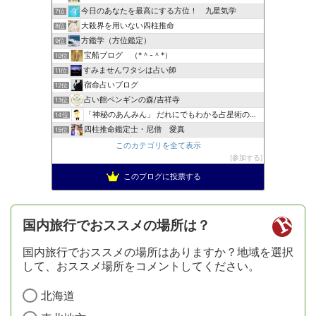
今日のあなたを最高にする方位！ 九星気学
7位
大殺界を用いない四柱推命
8位
方鑑学（方位鑑定）
9位
宝船ブログ （*＾-＾*）
10位
すみませんワタシは占い師
11位
宿命占いブログ
12位
占い館ペンギンの森/吉祥寺
13位
「神秘のあんみん」 だれにでもわかる占星術の極意『サビアン…
14位
四柱推命鑑定士・尼僧 愛真
15位
このカテゴリを全て表示
参加する
このブログに投票する