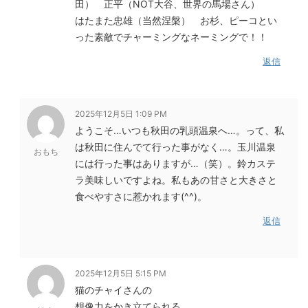
田） 正平（NOT大谷、世界の馬場さん）
はたまた忠雄（当然涅槃） お杉、ピーコとい
った素敵でチャーミングなネーミングで！！
返信
2025年12月5日 1:09 PM
ようこそ…いつも秋田の乳頭温泉へ…。って、私
は秋田に住んでて行った事がなく…。玉川温泉
おもち
には行った事はありますが…（笑）。鈴カステ
ラ美味しいですよね。私もあの甘さと大きさと
食べやすさに惹かれます(^^)。
返信
2025年12月5日 5:15 PM
猫のチャイさんの
想像力をかき立てられる