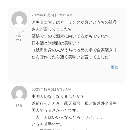
2025年12月5日 12:02 AM
アキタコマチはネーミングが良いとうちの祖母
さんが言ってましたw
チャム
（四十
酒処ですので酒米に向いてるかもですね〜。
一）
日本酒と米焼酎は美味い！
（秋田出身の人がうちの地元の米で自家製きり
たんぽ作ったら凄く美味いと言ってました）
返信
2025年12月5日 8:36 AM
中国人いなくなりましたか？
以前行ったとき、露天風呂、私と娘以外全員中
ひみ
国人でうるさかったです。
一人一人はいい人なんだろうけど、、、
どうも苦手です。