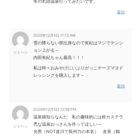
冬の乳頭温泉行ってみたいです。
返信
2025年12月5日 11:12 AM
雪の降らない県出身なので有紀はマジでテンシ
ョン上がる～
ジミヘン
内田有紀ちゃん最高！！！
私は時々おみやげにいぶりがっこチーズマヨド
レッシングを購入します～
返信
2025年12月5日 12:58 PM
温泉娘知らなんだ 私の趣味的には鈴カステラ
禿な温泉おっさんを作ってほしい～
ジミヘン
光男（NOT達川で長州力の本名） 友美（鶴