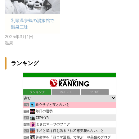
乳頭温泉鶴の湯旅館で
温泉三昧
2025年3月1日
温泉
ランキング
ランキング
ポイント
ブロ画
新ウサギと夜と占いを
1位
毎日の運勢
2位
ZEPHYR
3位
まさにマーサのブログ
4位
手相と星は何を語る？仙乙恵美花の占いごと
5位
算命学を「四コマ漫画」で学ぶ！＠美猫のブログ
6位