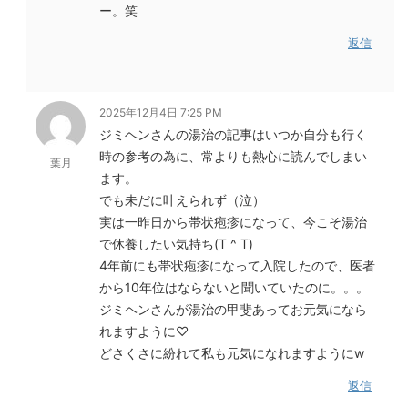
ー。笑
返信
2025年12月4日 7:25 PM
ジミヘンさんの湯治の記事はいつか自分も行く
時の参考の為に、常よりも熱心に読んでしまい
葉月
ます。
でも未だに叶えられず（泣）
実は一昨日から帯状疱疹になって、今こそ湯治
で休養したい気持ち(T ^ T)
4年前にも帯状疱疹になって入院したので、医者
から10年位はならないと聞いていたのに。。。
ジミヘンさんが湯治の甲斐あってお元気になら
れますように♡
どさくさに紛れて私も元気になれますようにw
返信