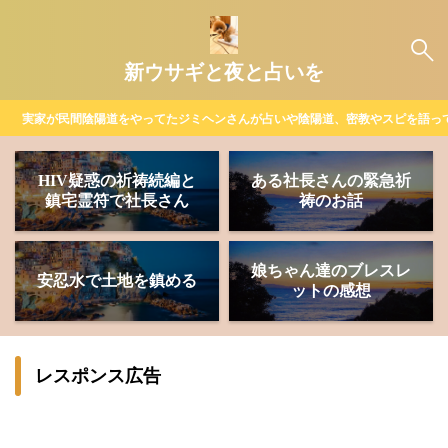
新ウサギと夜と占いを
実家が民間陰陽道をやってたジミヘンさんが占いや陰陽道、密教やスピを語っ
HIV疑惑の祈祷続編と
ある社長さんの緊急祈
鎮宅霊符で社長さん
祷のお話
娘ちゃん達のブレスレ
安忍水で土地を鎮める
ットの感想
レスポンス広告