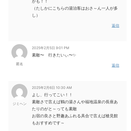
かも！！
（たしかにこちらの湯治客はおさ～ん一人が多
し）
返信
2025年2月5日 9:01 PM
素敵〜 行きたいぃ〜✨
匿名
返信
2025年2月6日 10:30 AM
よし、行ってこい！！
素敵さで言えば鶴の湯さんや福地温泉の長座あ
ジミヘン
たりのがと～っても素敵
お宿の良さと野趣あふれる具合で言えば槍見館
もおすすめです～