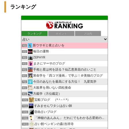
ランキング
ランキング
ポイント
ブロ画
新ウサギと夜と占いを
1位
毎日の運勢
2位
ZEPHYR
3位
まさにマーサのブログ
4位
手相と星は何を語る？仙乙恵美花の占いごと
5位
算命学を「四コマ漫画」で学ぶ！＠美猫のブログ
6位
今日のあなたを最高にする方位！ 九星気学
7位
大殺界を用いない四柱推命
8位
方鑑学（方位鑑定）
9位
宝船ブログ （*＾-＾*）
10位
すみませんワタシは占い師
11位
宿命占いブログ
12位
「神秘のあんみん」 だれにでもわかる占星術の極意『サビアン…
13位
占い館ペンギンの森/吉祥寺
14位