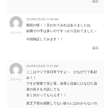
返信
2025年2月4日 11:18 AM
階段の怪！！言われてみればありましたね
結構その手は多いのですっかり忘れてました～
ジミヘン
今回検証してみます！！
返信
2025年2月4日 11:21 AM
ここはマジで非日常ですよ～ ひなびてて私好
み！！
ジミヘン
ですが実家で兄と母、叔母と従妹にひなびた温
泉の良さを力説しても
全く分かってもらえず！！
貧乏下宿を経験してない奴らにはわからないの