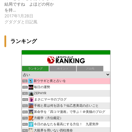
結局ですね よほどの何か
を持…
2017年1月28日
グダグダと日記風
ランキング
ランキング
ポイント
ブロ画
新ウサギと夜と占いを
1位
毎日の運勢
2位
ZEPHYR
3位
まさにマーサのブログ
4位
手相と星は何を語る？仙乙恵美花の占いごと
5位
算命学を「四コマ漫画」で学ぶ！＠美猫のブログ
6位
方鑑学（方位鑑定）
7位
今日のあなたを最高にする方位！ 九星気学
8位
大殺界を用いない四柱推命
9位