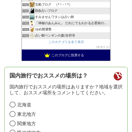
宝船ブログ （*＾-＾*）
10位
宿命占いブログ
11位
すみませんワタシは占い師
12位
「神秘のあんみん」 だれにでもわかる占星術の極意『サビアン…
13位
ゆめ開運塾
14位
占い館ペンギンの森/吉祥寺
15位
このカテゴリを全て表示
参加する
このブログに投票する