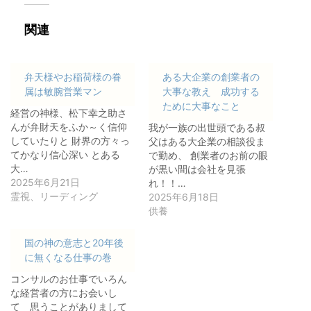
関連
弁天様やお稲荷様の眷
ある大企業の創業者の
属は敏腕営業マン
大事な教え 成功する
ために大事なこと
経営の神様、松下幸之助さ
んが弁財天をふか～く信仰
我が一族の出世頭である叔
していたりと 財界の方々っ
父はある大企業の相談役ま
てかなり信心深い とある
で勤め、 創業者のお前の眼
大…
が黒い間は会社を見張
2025年6月21日
れ！！…
霊視、リーディング
2025年6月18日
供養
国の神の意志と20年後
に無くなる仕事の巻
コンサルのお仕事でいろん
な経営者の方にお会いし
て 思うことがありまして