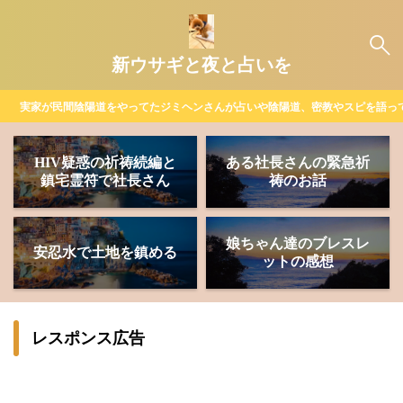
新ウサギと夜と占いを
実家が民間陰陽道をやってたジミヘンさんが占いや陰陽道、密教やスピを語っ
HIV疑惑の祈祷続編と
ある社長さんの緊急祈
鎮宅霊符で社長さん
祷のお話
娘ちゃん達のブレスレ
安忍水で土地を鎮める
ットの感想
レスポンス広告