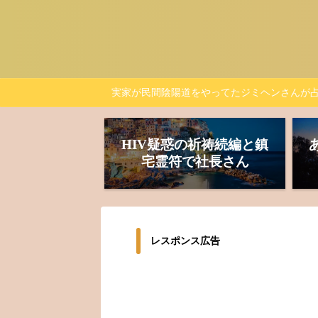
実家が民間陰陽道をやってたジミヘンさんが
HIV疑惑の祈祷続編と鎮
宅霊符で社長さん
レスポンス広告