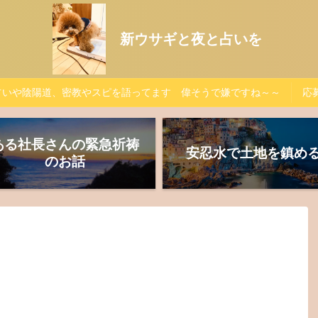
新ウサギと夜と占いを
占いや陰陽道、密教やスピを語ってます 偉そうで嫌ですね～～
応募
ある社長さんの緊急祈祷
安忍水で土地を鎮め
のお話