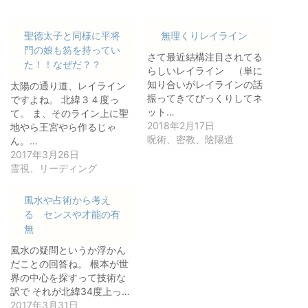
聖徳太子と同様に平将
無理くりレイライン
門の娘も笏を持ってい
さて最近結構注目されてる
た！！なぜだ？？
らしいレイライン （単に
知り合いがレイラインの話
太陽の通り道、レイライン
振ってきてびっくりしてネ
ですよね。 北緯３４度っ
ット…
て。 ま、そのライン上に聖
2018年2月17日
地やら王宮やら作るじゃ
呪術、密教、陰陽道
ん。…
2017年3月26日
霊視、リーディング
風水や占術から考え
る センスや才能の有
無
風水の疑問というか浮かん
だことの回答ね。 根本が世
界の中心を探すって技術な
訳で それが北緯34度上っ…
2017年3月31日