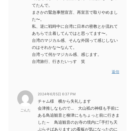
てたんで。
まさかの緊急事態宣言、再宣言で取りやめまし
た〜。
私、逆に戦時中に台湾に日本の密教とか流れて
あちらで土着してんではと思ってます〜。
台湾のマジカル感、そんな外国って感じしない
のはそれかな〜なんて。
台湾って何かマジカル感、感じます。
台湾旅行、行きたいっす 笑
返信
2024年6月5日 6:37 PM
チャム様 横から失礼します
会津推しなもので… 大山祇の神様も手前に
ごんた
ある鳥追観音と柳津にもちょっと前に行きま
した～ 鳥追観音のお寺の境内に｢手打ち天
ぷらそばあります｣の看板が気になったのに