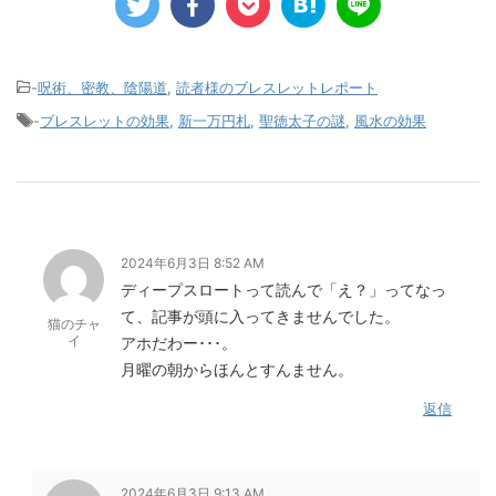
-
呪術、密教、陰陽道
,
読者様のブレスレットレポート
-
ブレスレットの効果
,
新一万円札
,
聖徳太子の謎
,
風水の効果
2024年6月3日 8:52 AM
ディープスロートって読んで「え？」ってなっ
て、記事が頭に入ってきませんでした。
猫のチャ
イ
アホだわー･･･。
月曜の朝からほんとすんません。
返信
2024年6月3日 9:13 AM