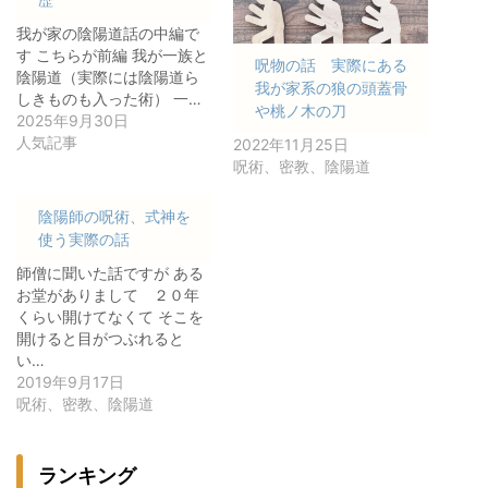
我が家の陰陽道話の中編で
す こちらが前編 我が一族と
呪物の話 実際にある
陰陽道（実際には陰陽道ら
我が家系の狼の頭蓋骨
しきものも入った術） 一…
や桃ノ木の刀
2025年9月30日
人気記事
2022年11月25日
呪術、密教、陰陽道
陰陽師の呪術、式神を
使う実際の話
師僧に聞いた話ですが ある
お堂がありまして ２０年
くらい開けてなくて そこを
開けると目がつぶれると
い…
2019年9月17日
呪術、密教、陰陽道
ランキング