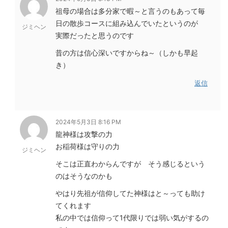
祖母の場合は多分家で暇～と言うのもあって毎
日の散歩コースに組み込んでいたというのが
ジミヘン
実際だったと思うのです
昔の方は信心深いですからね～（しかも早起
き）
返信
2024年5月3日 8:16 PM
龍神様は攻撃の力
お稲荷様は守りの力
ジミヘン
そこは正直わからんですが そう感じるという
のはそうなのかも
やはり先祖が信仰してた神様はと～っても助け
てくれます
私の中では信仰って1代限りでは弱い気がするの