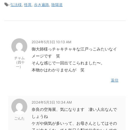
-
弘法様
,
怪異
,
歩き遍路
,
陰陽道
2024年5月3日 10:13 AM
御大師様っチャキチャキな江戸っこみたいなイ
メージです 笑
チャム
（四十
そんな感じで一回出てこられました〜。
一）
本物かはわかりませんが 笑
返信
2024年5月3日 10:34 AM
奈良の空海展、気になります 凄い人出なんで
しょうね
ごんた
ケガや病気が多いって、お母さんとしてはその