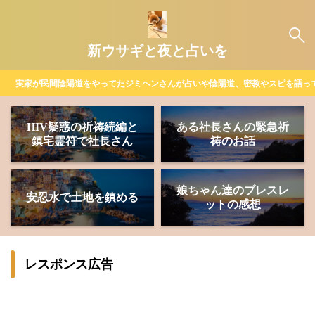
新ウサギと夜と占いを
実家が民間陰陽道をやってたジミヘンさんが占いや陰陽道、密教やスピを語っ
HIV疑惑の祈祷続編と
ある社長さんの緊急祈
鎮宅霊符で社長さん
祷のお話
娘ちゃん達のブレスレ
安忍水で土地を鎮める
ットの感想
レスポンス広告