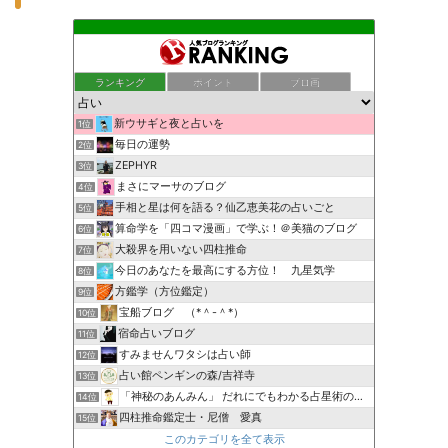
ランキング
ポイント
ブロ画
新ウサギと夜と占いを
1位
毎日の運勢
2位
ZEPHYR
3位
まさにマーサのブログ
4位
手相と星は何を語る？仙乙恵美花の占いごと
5位
算命学を「四コマ漫画」で学ぶ！＠美猫のブログ
6位
大殺界を用いない四柱推命
7位
今日のあなたを最高にする方位！ 九星気学
8位
方鑑学（方位鑑定）
9位
宝船ブログ （*＾-＾*）
10位
宿命占いブログ
11位
すみませんワタシは占い師
12位
占い館ペンギンの森/吉祥寺
13位
「神秘のあんみん」 だれにでもわかる占星術の極意『サビアン…
14位
四柱推命鑑定士・尼僧 愛真
15位
このカテゴリを全て表示