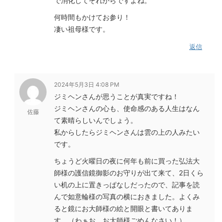
で消化してそれからですよね。
何時間もかけてお参り！
凄い祖母様です。
返信
2024年5月3日 4:08 PM
ジミヘンさんが思うことが真実ですね！
ジミヘンさんの心も、使命感のある人生はなん
佐藤
て素晴らしいんでしょう。
私からしたらジミヘンさんは雲の上の人みたい
です。
ちょうど火曜日の夜に何年も前に買った弘法大
師様の護信鏡御影のお守りが出て来て、2日くら
い机の上に置きっぱなしだったので、記事を読
んで如意輪様の写真の横におきました。よくみ
ると鏡にお大師様の絵と開眼と書いてありま
す。（わぁお、お大師様ごめんなさい！）