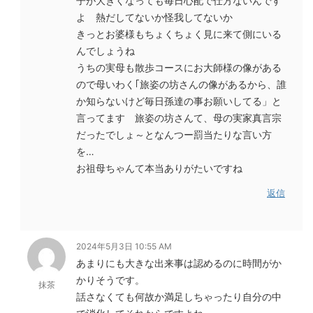
子が大きくなっても毎日心配で仕方ないんです
よ 熱だしてないか怪我してないか
きっとお婆様もちょくちょく見に来て側にいる
んでしょうね
うちの実母も散歩コースにお大師様の像がある
ので母いわく｢旅姿の坊さんの像があるから、誰
か知らないけど毎日孫達の事お願いしてる」と
言ってます 旅姿の坊さんて、母の実家真言宗
だったでしょ～となんつー罰当たりな言い方
を…
お祖母ちゃんて本当ありがたいですね
返信
2024年5月3日 10:55 AM
あまりにも大きな出来事は認めるのに時間がか
かりそうです。
抹茶
話さなくても何故か満足しちゃったり自分の中