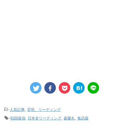
-
人気記事
,
霊視、リーディング
-
戦国最強
,
日本史リーディング
,
森蘭丸
,
鬼武蔵