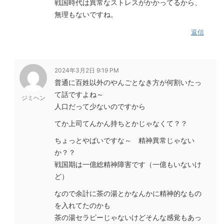
戦国時代は異常なストレスがかかってるから、
無理もないですね。
返信
2024年3月2日 9:19 PM
普通に百姓以外のやんごとなき方が何割いたっ
て話ですよね～
ジミヘン
人口だって少ないのですから
てか上司てんかん持ちとかじゃなくて？？
ちょっとやばいですな～ 精神異常じゃない
か？？
戦国期は一億総精神障害です（一億もいないけ
ど）
なので余計に茶の湯とかなんかに精神的なもの
を入れてたのかも
茶の湯セラピーじゃないけどそんな感覚もあっ