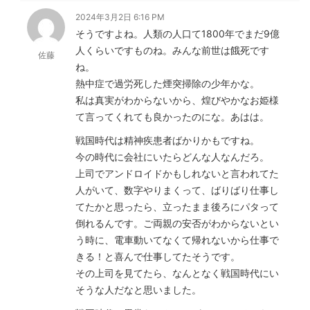
2024年3月2日 6:16 PM
そうですよね。人類の人口て1800年でまだ9億
人くらいですものね。みんな前世は餓死です
佐藤
ね。
熱中症で過労死した煙突掃除の少年かな。
私は真実がわからないから、煌びやかなお姫様
て言ってくれても良かったのにな。あはは。
戦国時代は精神疾患者ばかりかもですね。
今の時代に会社にいたらどんな人なんだろ。
上司でアンドロイドかもしれないと言われてた
人がいて、数字やりまくって、ばりばり仕事し
てたかと思ったら、立ったまま後ろにパタって
倒れるんです。ご両親の安否がわからないとい
う時に、電車動いてなくて帰れないから仕事で
きる！と喜んで仕事してたそうです。
その上司を見てたら、なんとなく戦国時代にい
そうな人だなと思いました。