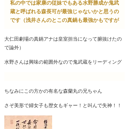
私の中では家康の従妹でもある水野勝成か鬼武
蔵と呼ばれる森長可が最強じゃないかと思うの
です（浅井さんのとこの真鍋も最強かもですが
大仁田劇場の真鍋アナは皇室担当になって腑抜けたの
で論外）
水野さんは興味の範囲外なので鬼武蔵をリーディング
ちなみにこの方かの有名な森蘭丸の兄ちゃん
さぞ美形で婦女子も歴女もギャー！と叫んで失神！！