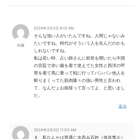
2024年3月2日 8:10 AM
そんな強い人がいたんですね。人間じゃないみ
たいですね。時代がそういう人を生んだのかも
佐藤
しれないですね。
私は若い時、占い師さんに前世を聞いたら中国
の宮廷で赤い服を着て使えてた女性と西洋の甲
冑を着て馬に乗って戦に行ってバンバン他人を
斬りまくってた筋肉隆々の強い男性と言われ
て、なんだょお姫様って言ってよ、と思いまし
た。
返信
2024年3月2日 11:03 AM
ま、私なんかは普通に水呑み百姓（放送禁止）