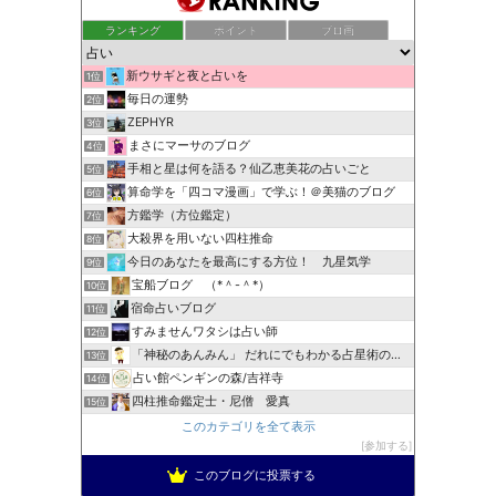
ランキング
ポイント
ブロ画
新ウサギと夜と占いを
1位
毎日の運勢
2位
ZEPHYR
3位
まさにマーサのブログ
4位
手相と星は何を語る？仙乙恵美花の占いごと
5位
算命学を「四コマ漫画」で学ぶ！＠美猫のブログ
6位
方鑑学（方位鑑定）
7位
大殺界を用いない四柱推命
8位
今日のあなたを最高にする方位！ 九星気学
9位
宝船ブログ （*＾-＾*）
10位
宿命占いブログ
11位
すみませんワタシは占い師
12位
「神秘のあんみん」 だれにでもわかる占星術の極意『サビアン…
13位
占い館ペンギンの森/吉祥寺
14位
四柱推命鑑定士・尼僧 愛真
15位
このカテゴリを全て表示
参加する
このブログに投票する