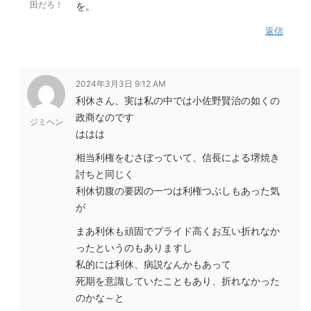
田だろ！
を。
返信
2024年3月3日 9:12 AM
利休さん、実は私の中では小佐野賢治の如くの
政商なのです
ジミヘン
ははは
相当利権をむさぼっていて、信長による堺焼き
討ちと同じく
利休切腹の要因の一つは利権つぶしもあった気
が
まあ利休も頑固でプライド高くお互い折れなか
ったというのもありますし
私的には利休、病説なんかもあって
死期を意識していたこともあり、折れなかった
のかな～と