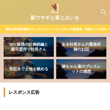
新ウサギと夜と占いを
実家が民間陰陽道をやってたジミヘンさんが占いや陰陽道、密教やスピを語っ
HIV疑惑の祈祷続編と
ある社長さんの緊急祈
鎮宅霊符で社長さん
祷のお話
娘ちゃん達のブレスレ
安忍水で土地を鎮める
ットの感想
レスポンス広告