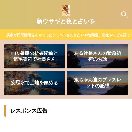
新ウサギと夜と占いを
実家が民間陰陽道をやってたジミヘンさんが占いや陰陽道、密教やスピを語っ
HIV疑惑の祈祷続編と
ある社長さんの緊急祈
鎮宅霊符で社長さん
祷のお話
娘ちゃん達のブレスレ
安忍水で土地を鎮める
ットの感想
レスポンス広告