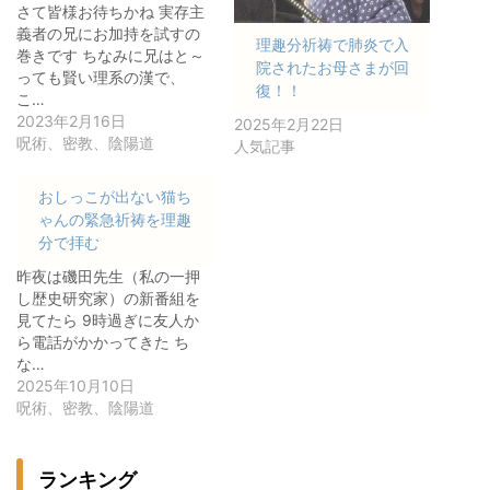
さて皆様お待ちかね 実存主
義者の兄にお加持を試すの
理趣分祈祷で肺炎で入
巻きです ちなみに兄はと～
院されたお母さまが回
っても賢い理系の漢で、
復！！
こ…
2023年2月16日
2025年2月22日
呪術、密教、陰陽道
人気記事
おしっこが出ない猫ち
ゃんの緊急祈祷を理趣
分で拝む
昨夜は磯田先生（私の一押
し歴史研究家）の新番組を
見てたら 9時過ぎに友人か
ら電話がかかってきた ち
な…
2025年10月10日
呪術、密教、陰陽道
ランキング