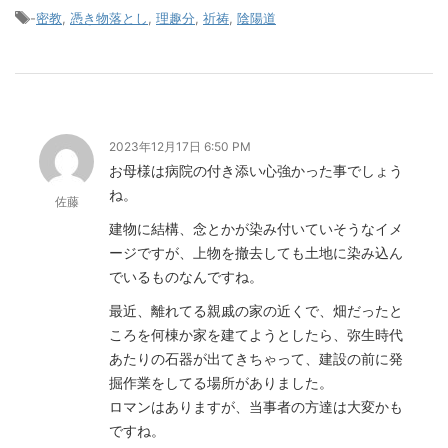
-
密教
,
憑き物落とし
,
理趣分
,
祈祷
,
陰陽道
2023年12月17日 6:50 PM
お母様は病院の付き添い心強かった事でしょう
ね。
佐藤
建物に結構、念とかが染み付いていそうなイメ
ージですが、上物を撤去しても土地に染み込ん
でいるものなんですね。
最近、離れてる親戚の家の近くで、畑だったと
ころを何棟か家を建てようとしたら、弥生時代
あたりの石器が出てきちゃって、建設の前に発
掘作業をしてる場所がありました。
ロマンはありますが、当事者の方達は大変かも
ですね。