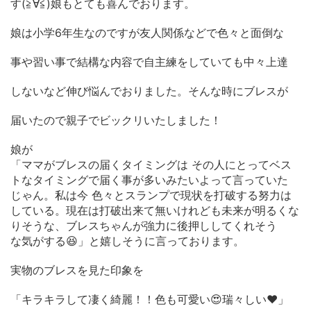
す(≧∀≦)娘もとても喜んでおります。
娘は小学6年生なのですが友人関係などで色々と面倒な
事や習い事で結構な内容で自主練をしていても中々上達
しないなど伸び悩んでおりました。そんな時にブレスが
届いたので親子でビックリいたしました！
娘が
「ママがブレスの届くタイミングは その人にとってベス
トなタイミングで届く事が多いみたいよって言っていた
じゃん。私は今 色々とスランプで現状を打破する努力は
している。現在は打破出来て無いけれども未来が明るくな
りそうな、ブレスちゃんが強力に後押ししてくれそう
な気がする😆」と嬉しそうに言っております。
実物のブレスを見た印象を
「キラキラして凄く綺麗！！色も可愛い😍瑞々しい❤️」