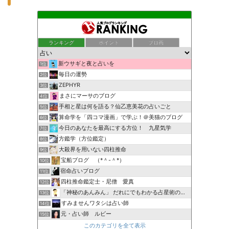
ランキング
ポイント
ブロ画
新ウサギと夜と占いを
1位
毎日の運勢
2位
ZEPHYR
3位
まさにマーサのブログ
4位
手相と星は何を語る？仙乙恵美花の占いごと
5位
算命学を「四コマ漫画」で学ぶ！＠美猫のブログ
6位
今日のあなたを最高にする方位！ 九星気学
7位
方鑑学（方位鑑定）
8位
大殺界を用いない四柱推命
9位
宝船ブログ （*＾-＾*）
10位
宿命占いブログ
11位
四柱推命鑑定士・尼僧 愛真
12位
「神秘のあんみん」 だれにでもわかる占星術の極意『サビアン…
13位
すみませんワタシは占い師
14位
元・占い師 ルビー
15位
このカテゴリを全て表示