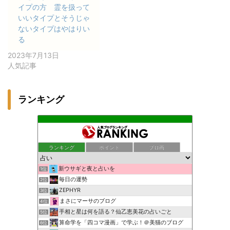
イプの方 霊を扱って
いいタイプとそうじゃ
ないタイプはやはりい
る
2023年7月13日
人気記事
ランキング
ランキング
ポイント
ブロ画
新ウサギと夜と占いを
1位
毎日の運勢
2位
ZEPHYR
3位
まさにマーサのブログ
4位
手相と星は何を語る？仙乙恵美花の占いごと
5位
算命学を「四コマ漫画」で学ぶ！＠美猫のブログ
6位