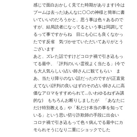
感じで面白おかしく見てた時期があります(今は
ブームは去った)あんなに⚪⚪の神様と簡単に書
いていいのだろうかと、思う事は色々あるので
すが、結局読者になってるという事は同調して
るって事ですからね 目にも心にも良くなかっ
たです反省 気づかせていただいてありがとう
ございます
あと、ズレた話ですけどコロナ禍で引き込もっ
てる最中、「評判のいい霊視よく当たる」(今で
も大人気らしい)占い師さんに観てもらい ま
あ、当たり障りのない話だったのですが(正直覚
えてない)評判の良いはずのその占い師さんに高
価なアロマをすすめられて…(いわゆるねずみ講
的な) もちろんお断りしましたが 「あなたに
だけ特別教える」や「私だけ本当の事を知って
いる」という思い切り詐欺師の手段に出会い
コロナ禍で引き込もって色々病んでる最中にカ
モられそうになり二重にショックでした