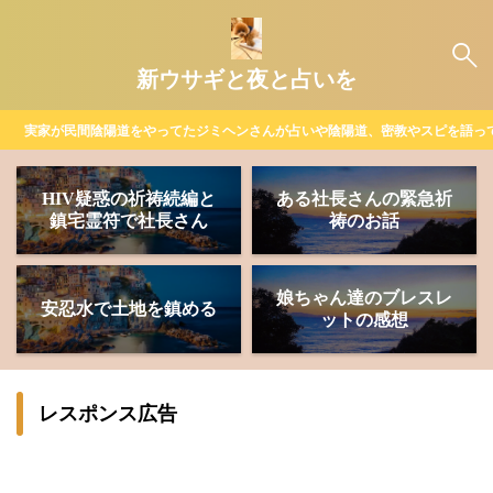
新ウサギと夜と占いを
実家が民間陰陽道をやってたジミヘンさんが占いや陰陽道、密教やスピを語っ
HIV疑惑の祈祷続編と
ある社長さんの緊急祈
鎮宅霊符で社長さん
祷のお話
娘ちゃん達のブレスレ
安忍水で土地を鎮める
ットの感想
レスポンス広告