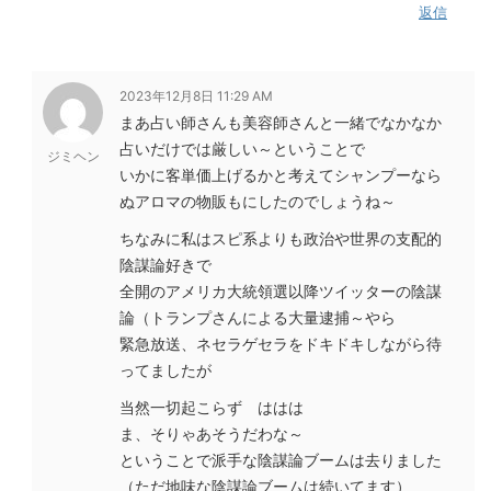
返信
2023年12月8日 11:29 AM
まあ占い師さんも美容師さんと一緒でなかなか
占いだけでは厳しい～ということで
ジミヘン
いかに客単価上げるかと考えてシャンプーなら
ぬアロマの物販もにしたのでしょうね～
ちなみに私はスピ系よりも政治や世界の支配的
陰謀論好きで
全開のアメリカ大統領選以降ツイッターの陰謀
論（トランプさんによる大量逮捕～やら
緊急放送、ネセラゲセラをドキドキしながら待
ってましたが
当然一切起こらず ははは
ま、そりゃあそうだわな～
ということで派手な陰謀論ブームは去りました
（ただ地味な陰謀論ブームは続いてます）