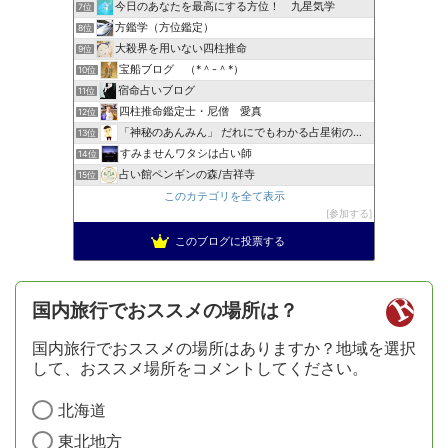
今日のあなたを最高にする方位！ 九星気学
7位
方鑑学（方位鑑定）
8位
大殺界を用いない四柱推命
9位
宝船ブログ （*＾-＾*）
10位
宿命占いブログ
11位
四柱推命鑑定士・尼僧 愛真
12位
「神秘のあんみん」 だれにでもわかる占星術の極意『サビアン…
13位
すみませんワタシは占い師
14位
占い館ペンギンの森/吉祥寺
15位
このカテゴリを全て表示
参加する
このブログに投票する