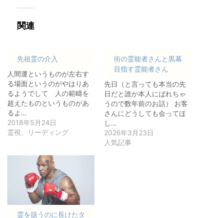
関連
先祖霊の介入
街の霊能者さんと黒幕
目指す霊能者さん
人間運というものが左右す
る場面というのがやはりあ
先日（と言っても本当の先
るようでして 人の範疇を
日だと誰か本人にばれちゃ
超えたものというものがあ
うので数年前のお話） お客
るよ…
さんにどうしても会ってほ
2018年5月24日
し…
霊視、リーディング
2026年3月23日
人気記事
霊を扱うのに長けたタ