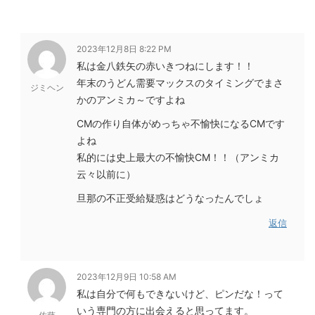
2023年12月8日 8:22 PM
私は金八鉄矢の赤いきつねにします！！
年末のうどん需要マックスのタイミングでまさ
ジミヘン
かのアンミカ～ですよね
CMの作り自体がめっちゃ不愉快になるCMです
よね
私的には史上最大の不愉快CM！！（アンミカ
云々以前に）
旦那の不正受給疑惑はどうなったんでしょ
返信
2023年12月9日 10:58 AM
私は自分で何もできないけど、ピンだな！って
いう専門の方に出会えると思ってます。