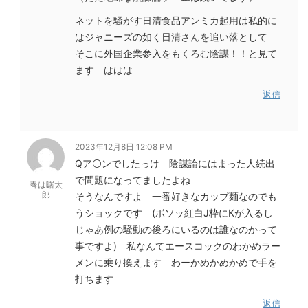
ネットを騒がす日清食品アンミカ起用は私的に
はジャニーズの如く日清さんを追い落として
そこに外国企業参入をもくろむ陰謀！！と見て
ます ははは
返信
2023年12月8日 12:08 PM
Qア⚪ンでしたっけ 陰謀論にはまった人続出
で問題になってましたよね
春は曙太
郎
そうなんですよ 一番好きなカップ麺なのでも
うショックです (ボソッ紅白J枠にKが入るし
じゃあ例の騒動の後ろにいるのは誰なのかって
事ですよ) 私なんてエースコックのわかめラー
メンに乗り換えます わーかめかめかめで手を
打ちます
返信