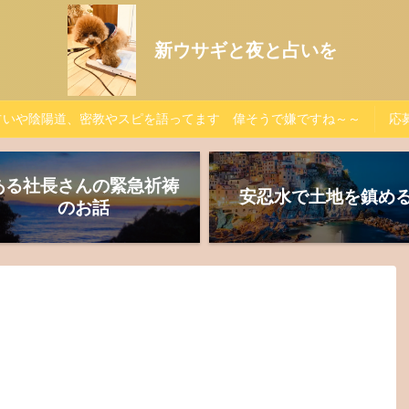
新ウサギと夜と占いを
占いや陰陽道、密教やスピを語ってます 偉そうで嫌ですね～～
応募
ある社長さんの緊急祈祷
安忍水で土地を鎮め
のお話