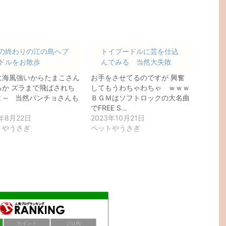
の終わりの江の島へプ
トイプードルに芸を仕込
ドルをお散歩
んでみる 当然大失敗
に海風強いからたまこさん
お手をさせてるのですが 興奮
ろか ズラまで飛ばされち
してもうわちゃわちゃ ｗｗｗ
よ～ 当然パンチョさんも
ＢＧＭはソフトロックの大名曲
でFREE S…
2年8月22日
2023年10月21日
トやうさぎ
ペットやうさぎ
ポイント
ブロ画