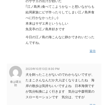
のサザエの出汁が効いた
｢江ノ島丼｣食べてこようかな～と想いながらも
結局家族にピザ作ったりしてしまい江ノ島丼食
べに行かなかった(-_-)
本来はサザエ丼というらしい
魚見亭の江ノ島丼好きです
今日の江ノ島の海こんなに静かできれいだった
んですね。
返信
2023年10月13日 8:30 PM
犬を飼ったことがないのでわからないですが、
たまこさんなんだか大人ぽくなりましたね 海
春は曙太
郎
岸の散歩は気持ちいいですよね 日本海側です
が気分転換によく行きます 気分は中森明菜の
スローモーションです 気分は、ですが