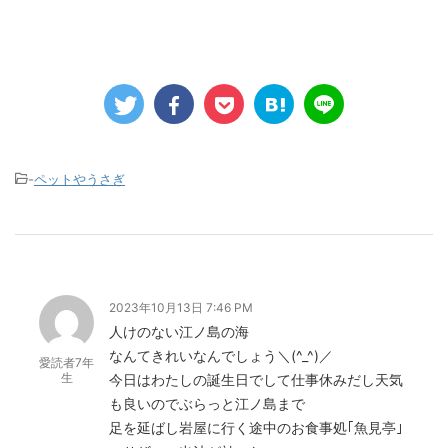
-
ペットやうさぎ
2023年10月13日 7:46 PM
人けのない江ノ島の海
なんてきれいなんでしょう＼(^_^)／
愛読者7年
生
今日はわたしの誕生日でして仕事休みだし天気
も良いのでぶらっと江ノ島まで
足を延ばし岩屋に行く途中のお食事処｢魚見亭｣