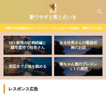
新ウサギと夜と占いを
実家が民間陰陽道をやってたジミヘンさんが占いや陰陽道、密教やスピを語っ
HIV疑惑の祈祷続編と
ある社長さんの緊急祈
鎮宅霊符で社長さん
祷のお話
娘ちゃん達のブレスレ
安忍水で土地を鎮める
ットの感想
レスポンス広告