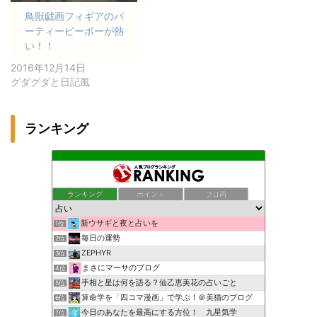
鳥獣戯画フィギアのパ
ーティーピーポーが熱
い！！
2016年12月14日
グダグダと日記風
ランキング
ランキング
ポイント
ブロ画
新ウサギと夜と占いを
1位
毎日の運勢
2位
ZEPHYR
3位
まさにマーサのブログ
4位
手相と星は何を語る？仙乙恵美花の占いごと
5位
算命学を「四コマ漫画」で学ぶ！＠美猫のブログ
6位
今日のあなたを最高にする方位！ 九星気学
7位