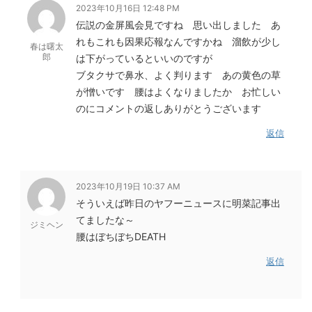
2023年10月16日 12:48 PM
伝説の金屏風会見ですね 思い出しました あ
れもこれも因果応報なんですかね 溜飲が少し
春は曙太
郎
は下がっているといいのですが
ブタクサで鼻水、よく判ります あの黄色の草
が憎いです 腰はよくなりましたか お忙しい
のにコメントの返しありがとうございます
返信
2023年10月19日 10:37 AM
そういえば昨日のヤフーニュースに明菜記事出
てましたな～
ジミヘン
腰はぼちぼちDEATH
返信