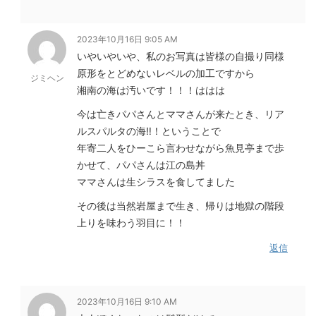
2023年10月16日 9:05 AM
いやいやいや、私のお写真は皆様の自撮り同様
原形をとどめないレベルの加工ですから
ジミヘン
湘南の海は汚いです！！！ははは
今は亡きパパさんとママさんが来たとき、リア
ルスパルタの海‼！ということで
年寄二人をひーこら言わせながら魚見亭まで歩
かせて、パパさんは江の島丼
ママさんは生シラスを食してました
その後は当然岩屋まで生き、帰りは地獄の階段
上りを味わう羽目に！！
返信
2023年10月16日 9:10 AM