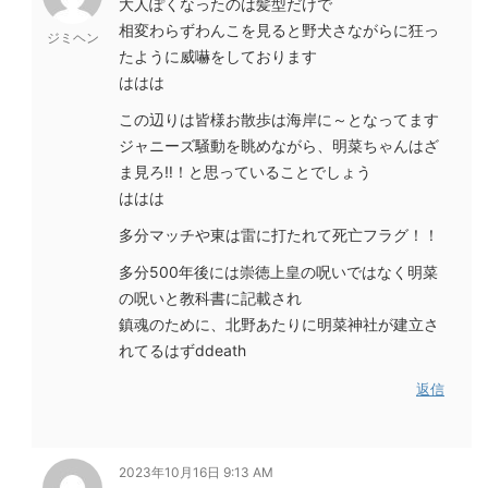
大人ぽくなったのは髪型だけで
相変わらずわんこを見ると野犬さながらに狂っ
ジミヘン
たように威嚇をしております
ははは
この辺りは皆様お散歩は海岸に～となってます
ジャニーズ騒動を眺めながら、明菜ちゃんはざ
ま見ろ‼！と思っていることでしょう
ははは
多分マッチや東は雷に打たれて死亡フラグ！！
多分500年後には崇徳上皇の呪いではなく明菜
の呪いと教科書に記載され
鎮魂のために、北野あたりに明菜神社が建立さ
れてるはずddeath
返信
2023年10月16日 9:13 AM