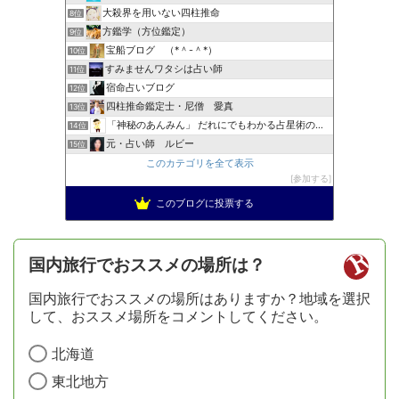
大殺界を用いない四柱推命
8位
方鑑学（方位鑑定）
9位
宝船ブログ （*＾-＾*）
10位
すみませんワタシは占い師
11位
宿命占いブログ
12位
四柱推命鑑定士・尼僧 愛真
13位
「神秘のあんみん」 だれにでもわかる占星術の極意『サビアン…
14位
元・占い師 ルビー
15位
このカテゴリを全て表示
参加する
このブログに投票する