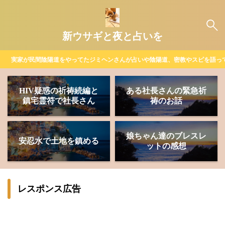
新ウサギと夜と占いを
実家が民間陰陽道をやってたジミヘンさんが占いや陰陽道、密教やスピを語っ
HIV疑惑の祈祷続編と
ある社長さんの緊急祈
鎮宅霊符で社長さん
祷のお話
娘ちゃん達のブレスレ
安忍水で土地を鎮める
ットの感想
レスポンス広告