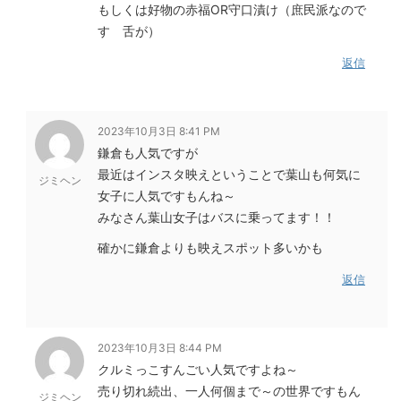
もしくは好物の赤福OR守口漬け（庶民派なので
す 舌が）
返信
2023年10月3日 8:41 PM
鎌倉も人気ですが
最近はインスタ映えということで葉山も何気に
ジミヘン
女子に人気ですもんね～
みなさん葉山女子はバスに乗ってます！！
確かに鎌倉よりも映えスポット多いかも
返信
2023年10月3日 8:44 PM
クルミっこすんごい人気ですよね～
売り切れ続出、一人何個まで～の世界ですもん
ジミヘン