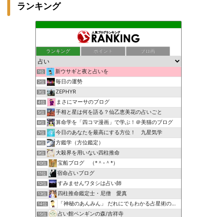
ランキング
ランキング
ポイント
ブロ画
新ウサギと夜と占いを
1位
毎日の運勢
2位
ZEPHYR
3位
まさにマーサのブログ
4位
手相と星は何を語る？仙乙恵美花の占いごと
5位
算命学を「四コマ漫画」で学ぶ！＠美猫のブログ
6位
今日のあなたを最高にする方位！ 九星気学
7位
方鑑学（方位鑑定）
8位
大殺界を用いない四柱推命
9位
宝船ブログ （*＾-＾*）
10位
宿命占いブログ
11位
すみませんワタシは占い師
12位
四柱推命鑑定士・尼僧 愛真
13位
「神秘のあんみん」 だれにでもわかる占星術の極意『サビアン…
14位
占い館ペンギンの森/吉祥寺
15位