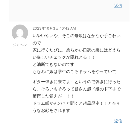
返信
2023年10月3日 10:42 AM
いやいやいや、そこの母娘はなかなか手ごわい
ので
ジミヘン
家に行くたびに、柔らかい口調の裏にはどえら
い厳しいチェックが隠れとる！！
と油断できないのです
ちなみに娘は学生のころドラムをやっていて
ギター弾きに来てよ～というので弾きに行った
ら、そろいもそろって皆さん超ド級のド下手で
驚愕した覚えが！！！
ドラム叩かんの？と聞くと超黒歴史！！と辛そ
うなお顔をされます
返信