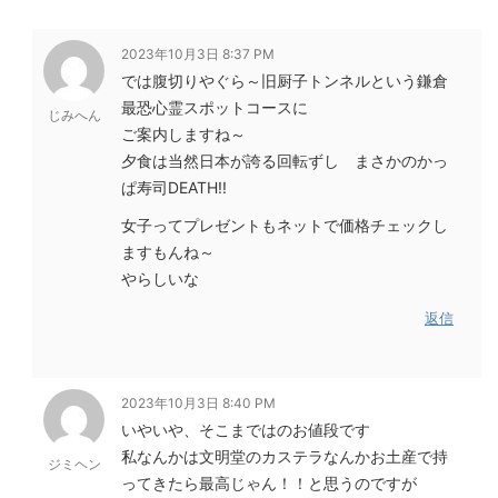
2023年10月3日 8:37 PM
では腹切りやぐら～旧厨子トンネルという鎌倉
最恐心霊スポットコースに
じみへん
ご案内しますね～
夕食は当然日本が誇る回転ずし まさかのかっ
ぱ寿司DEATH!!
女子ってプレゼントもネットで価格チェックし
ますもんね～
やらしいな
返信
2023年10月3日 8:40 PM
いやいや、そこまではのお値段です
私なんかは文明堂のカステラなんかお土産で持
ジミヘン
ってきたら最高じゃん！！と思うのですが