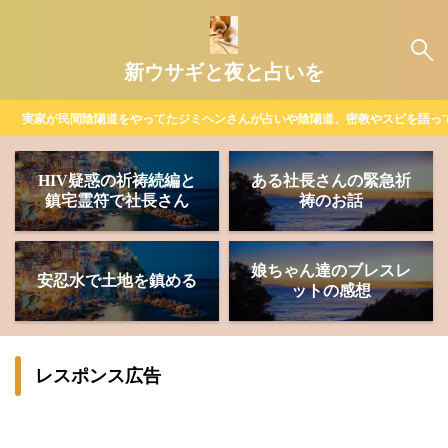
新ウサギと夜と占いを
実家が民間陰陽道をやってたジミヘンさんが占いや陰陽道、密教やスピを語っ
HIV疑惑の祈祷続編と
ある社長さんの緊急祈
鎮宅霊符で社長さん
祷のお話
娘ちゃん達のブレスレ
安忍水で土地を鎮める
ットの感想
レスポンス広告