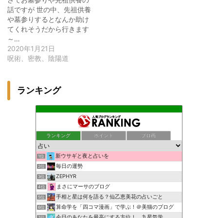
話ですが 世の中、先祖供養
や墓参りするとなんか助け
てくれそうだから行きます
～…
2020年1月21日
呪術、密教、陰陽道
ランキング
ランキング
ポイント
ブロ画
新ウサギと夜と占いを
1位
毎日の運勢
2位
ZEPHYR
3位
まさにマーサのブログ
4位
手相と星は何を語る？仙乙恵美花の占いごと
5位
算命学を「四コマ漫画」で学ぶ！＠美猫のブログ
6位
今日のあなたを最高にする方位！ 九星気学
7位