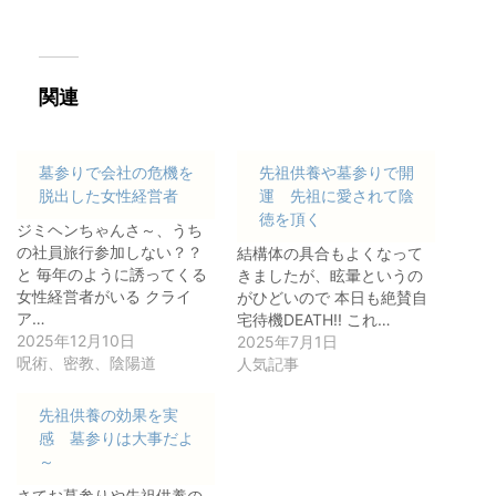
関連
墓参りで会社の危機を
先祖供養や墓参りで開
脱出した女性経営者
運 先祖に愛されて陰
徳を頂く
ジミヘンちゃんさ～、うち
の社員旅行参加しない？？
結構体の具合もよくなって
と 毎年のように誘ってくる
きましたが、眩暈というの
女性経営者がいる クライ
がひどいので 本日も絶賛自
ア…
宅待機DEATH!! これ…
2025年12月10日
2025年7月1日
呪術、密教、陰陽道
人気記事
先祖供養の効果を実
感 墓参りは大事だよ
～
さてお墓参りや先祖供養の