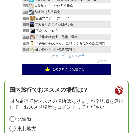
大殺界を用いない四柱推命
8位
方鑑学（方位鑑定）
9位
宝船ブログ （*＾-＾*）
10位
すみませんワタシは占い師
11位
宿命占いブログ
12位
四柱推命鑑定士・尼僧 愛真
13位
「神秘のあんみん」 だれにでもわかる占星術の極意『サビアン…
14位
占い館ペンギンの森/吉祥寺
15位
このカテゴリを全て表示
参加する
このブログに投票する