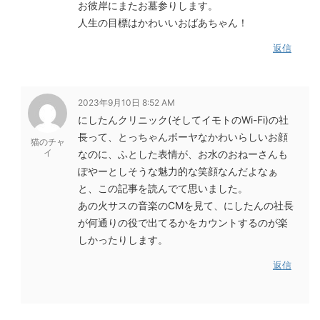
お彼岸にまたお墓参りします。
人生の目標はかわいいおばあちゃん！
返信
2023年9月10日 8:52 AM
にしたんクリニック(そしてイモトのWi-Fi)の社
長って、とっちゃんボーヤなかわいらしいお顔
猫のチャ
イ
なのに、ふとした表情が、お水のおねーさんも
ぽやーとしそうな魅力的な笑顔なんだよなぁ
と、この記事を読んでて思いました。
あの火サスの音楽のCMを見て、にしたんの社長
が何通りの役で出てるかをカウントするのが楽
しかったりします。
返信