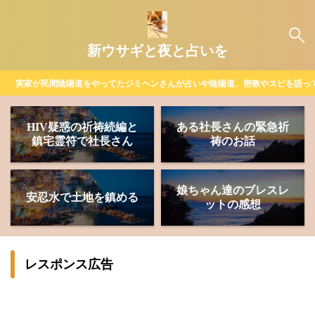
新ウサギと夜と占いを
実家が民間陰陽道をやってたジミヘンさんが占いや陰陽道、密教やスピを語っ
HIV疑惑の祈祷続編と
ある社長さんの緊急祈
鎮宅霊符で社長さん
祷のお話
娘ちゃん達のブレスレ
安忍水で土地を鎮める
ットの感想
レスポンス広告