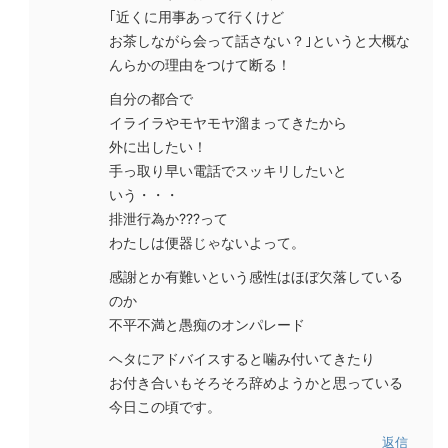
｢近くに用事あって行くけど
お茶しながら会って話さない？｣というと大概な
んらかの理由をつけて断る！
自分の都合で
イライラやモヤモヤ溜まってきたから
外に出したい！
手っ取り早い電話でスッキリしたいと
いう・・・
排泄行為か???って
わたしは便器じゃないよって。
感謝とか有難いという感性はほぼ欠落している
のか
不平不満と愚痴のオンパレード
ヘタにアドバイスすると噛み付いてきたり
お付き合いもそろそろ辞めようかと思っている
今日この頃です。
返信