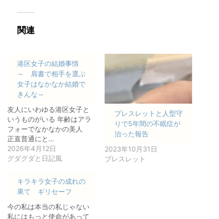
関連
港区女子の結婚事情
～ 肩書で相手を選ぶ
女子はなかなか結婚で
きんな～
友人にいわゆる港区女子と
ブレスレットと人型守
いうものがいる 年齢はアラ
りで5年間の不眠症が
フォーでなかなかの美人
治った報告
正直普通にと…
2026年4月12日
2023年10月31日
グダグダと日記風
ブレスレット
キラキラ女子の成れの
果て ギリセーフ
今の私は本当の私じゃない
私にはもっと使命があって