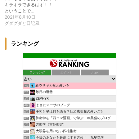
キラキラできるはず！！
ということで…
2021年8月10日
グダグダと日記風
ランキング
ランキング
ポイント
ブロ画
新ウサギと夜と占いを
1位
毎日の運勢
2位
ZEPHYR
3位
まさにマーサのブログ
4位
手相と星は何を語る？仙乙恵美花の占いごと
5位
算命学を「四コマ漫画」で学ぶ！＠美猫のブログ
6位
方鑑学（方位鑑定）
7位
大殺界を用いない四柱推命
8位
今日のあなたを最高にする方位！ 九星気学
9位