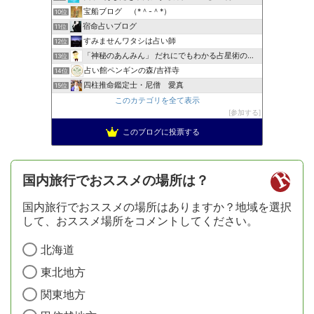
宝船ブログ （*＾-＾*）
10位
宿命占いブログ
11位
すみませんワタシは占い師
12位
「神秘のあんみん」 だれにでもわかる占星術の極意『サビアン…
13位
占い館ペンギンの森/吉祥寺
14位
四柱推命鑑定士・尼僧 愛真
15位
このカテゴリを全て表示
参加する
このブログに投票する