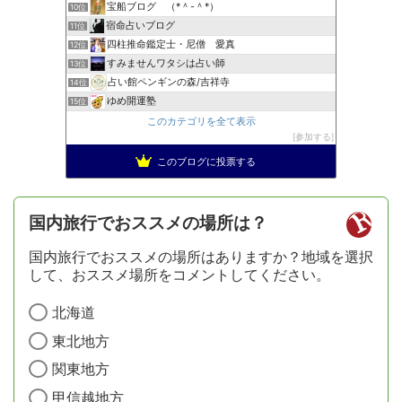
宝船ブログ （*＾-＾*）
10位
宿命占いブログ
11位
四柱推命鑑定士・尼僧 愛真
12位
すみませんワタシは占い師
13位
占い館ペンギンの森/吉祥寺
14位
ゆめ開運塾
15位
このカテゴリを全て表示
参加する
このブログに投票する