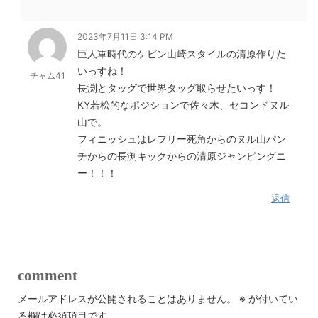
2023年7月11日 3:14 PM
巨人軍時代のケビン山崎スタイルの清原作りた
いっすね！
チャム41
長渕とタッグで世界タッグ取らせたいっす！
KY若松的なポジションで佐々木、セコンドヌル
山で。
フィニッシュはレフリー死角からのヌル山パン
チからの長渕キックからの清原ジャンピングニ
ー！！！
返信
comment
メールアドレスが公開されることはありません。
※
が付いてい
る欄は必須項目です