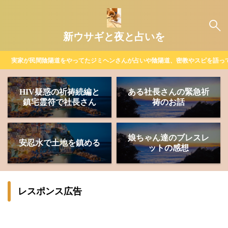
新ウサギと夜と占いを
実家が民間陰陽道をやってたジミヘンさんが占いや陰陽道、密教やスピを語っ
HIV疑惑の祈祷続編と
ある社長さんの緊急祈
鎮宅霊符で社長さん
祷のお話
娘ちゃん達のブレスレ
安忍水で土地を鎮める
ットの感想
レスポンス広告