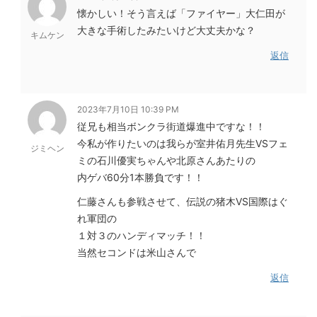
懐かしい！そう言えば「ファイヤー」大仁田が
大きな手術したみたいけど大丈夫かな？
キムケン
返信
2023年7月10日 10:39 PM
従兄も相当ボンクラ街道爆進中ですな！！
今私が作りたいのは我らが室井佑月先生VSフェ
ジミヘン
ミの石川優実ちゃんや北原さんあたりの
内ゲバ60分1本勝負です！！
仁藤さんも参戦させて、伝説の猪木VS国際はぐ
れ軍団の
１対３のハンディマッチ！！
当然セコンドは米山さんで
返信