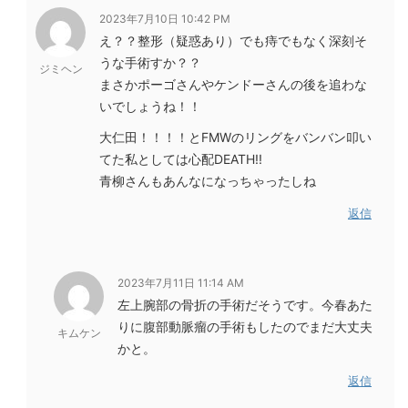
2023年7月10日 10:42 PM
え？？整形（疑惑あり）でも痔でもなく深刻そ
うな手術すか？？
ジミヘン
まさかポーゴさんやケンドーさんの後を追わな
いでしょうね！！
大仁田！！！！とFMWのリングをバンバン叩い
てた私としては心配DEATH!!
青柳さんもあんなになっちゃったしね
返信
2023年7月11日 11:14 AM
左上腕部の骨折の手術だそうです。今春あた
りに腹部動脈瘤の手術もしたのでまだ大丈夫
キムケン
かと。
返信