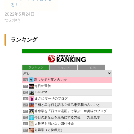
る！！
2022年5月24日
つぶやき
ランキング
ランキング
ポイント
ブロ画
新ウサギと夜と占いを
1位
毎日の運勢
2位
ZEPHYR
3位
まさにマーサのブログ
4位
手相と星は何を語る？仙乙恵美花の占いごと
5位
算命学を「四コマ漫画」で学ぶ！＠美猫のブログ
6位
今日のあなたを最高にする方位！ 九星気学
7位
大殺界を用いない四柱推命
8位
方鑑学（方位鑑定）
9位