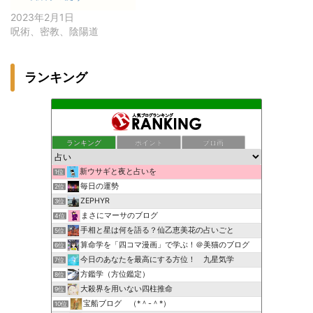
2023年2月1日
呪術、密教、陰陽道
ランキング
ランキング
ポイント
ブロ画
新ウサギと夜と占いを
1位
毎日の運勢
2位
ZEPHYR
3位
まさにマーサのブログ
4位
手相と星は何を語る？仙乙恵美花の占いごと
5位
算命学を「四コマ漫画」で学ぶ！＠美猫のブログ
6位
今日のあなたを最高にする方位！ 九星気学
7位
方鑑学（方位鑑定）
8位
大殺界を用いない四柱推命
9位
宝船ブログ （*＾-＾*）
10位