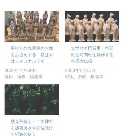
星祀りの九曜星のお像
気学や奇門遁甲、空間
をお迎えする 星はや
軸と時間軸を操作する
はりマジカルです
神様や仏様
2022年11月30日
2023年1月25日
呪術、密教、陰陽道
呪術、密教、陰陽道
妙見菩薩と十二支神将
を加殺風水や方位除け
で祈祷の使う