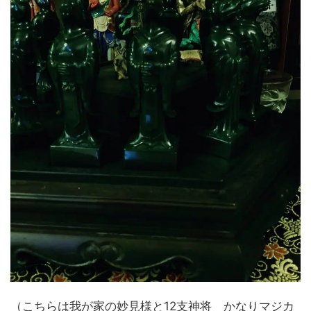
（こちらは我が家の妙見様と12支神将 かなりマジカ