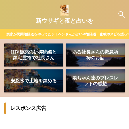
新ウサギと夜と占いを
実家が民間陰陽道をやってたジミヘンさんが占いや陰陽道、密教やスピを語っ
HIV疑惑の祈祷続編と
ある社長さんの緊急祈
鎮宅霊符で社長さん
祷のお話
娘ちゃん達のブレスレ
安忍水で土地を鎮める
ットの感想
レスポンス広告