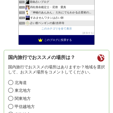
宿命占いブログ
11位
四柱推命鑑定士・尼僧 愛真
12位
「神秘のあんみん」 だれにでもわかる占星術の極意『サビアン…
13位
すみませんワタシは占い師
14位
占い館ペンギンの森/吉祥寺
15位
このカテゴリを全て表示
参加する
このブログに投票する