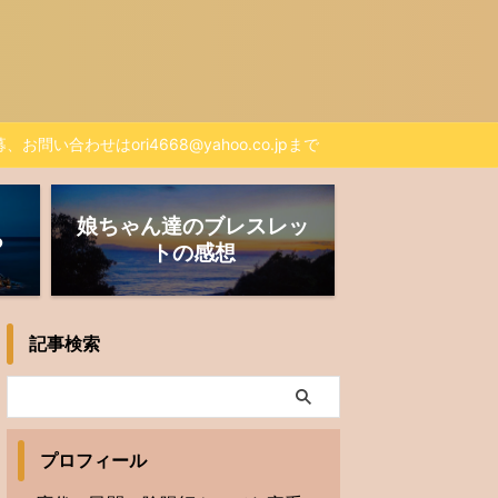
、お問い合わせはori4668@yahoo.co.jpまで
娘ちゃん達のブレスレッ
る
トの感想
記事検索
プロフィール