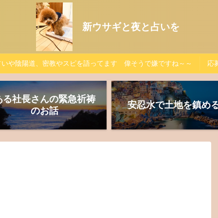
新ウサギと夜と占いを
占いや陰陽道、密教やスピを語ってます 偉そうで嫌ですね～～
応募
ある社長さんの緊急祈祷
安忍水で土地を鎮め
のお話