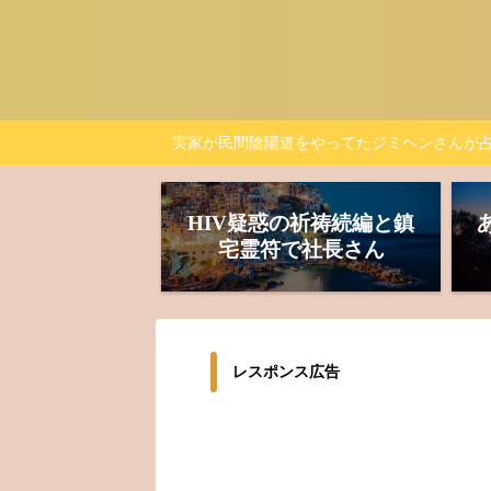
実家が民間陰陽道をやってたジミヘンさんが
HIV疑惑の祈祷続編と鎮
宅霊符で社長さん
レスポンス広告