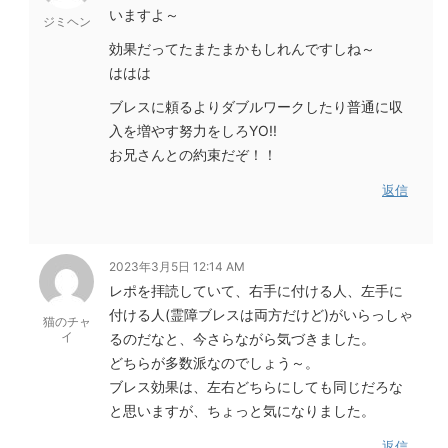
いますよ～
ジミヘン
効果だってたまたまかもしれんですしね～
ははは
ブレスに頼るよりダブルワークしたり普通に収
入を増やす努力をしろYO!!
お兄さんとの約束だぞ！！
返信
2023年3月5日 12:14 AM
レポを拝読していて、右手に付ける人、左手に
付ける人(霊障ブレスは両方だけど)がいらっしゃ
猫のチャ
イ
るのだなと、今さらながら気づきました。
どちらが多数派なのでしょう～。
ブレス効果は、左右どちらにしても同じだろな
と思いますが、ちょっと気になりました。
返信