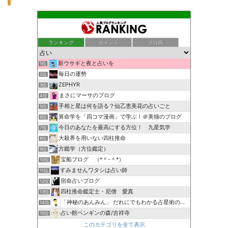
ランキング
ポイント
ブロ画
新ウサギと夜と占いを
1位
毎日の運勢
2位
ZEPHYR
3位
まさにマーサのブログ
4位
手相と星は何を語る？仙乙恵美花の占いごと
5位
算命学を「四コマ漫画」で学ぶ！＠美猫のブログ
6位
今日のあなたを最高にする方位！ 九星気学
7位
大殺界を用いない四柱推命
8位
方鑑学（方位鑑定）
9位
宝船ブログ （*＾-＾*）
10位
すみませんワタシは占い師
11位
宿命占いブログ
12位
四柱推命鑑定士・尼僧 愛真
13位
「神秘のあんみん」 だれにでもわかる占星術の極意『サビアン…
14位
占い館ペンギンの森/吉祥寺
15位
このカテゴリを全て表示