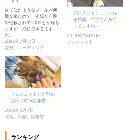
ます
さて似たようなメールが何
ブレスレットにまつわ
通か来たので 肉親が自殺
る怪異 旦那さんを守
や他殺されて 20年とか経ち
ってますね～
ますが 成仏できてます
か…
2023年11月27日
2020年7月17日
ブレスレット
霊視、リーディング
ブレスレットと人型の
お守りの病気報告
2025年3月4日
呪術、密教、陰陽道
ランキング