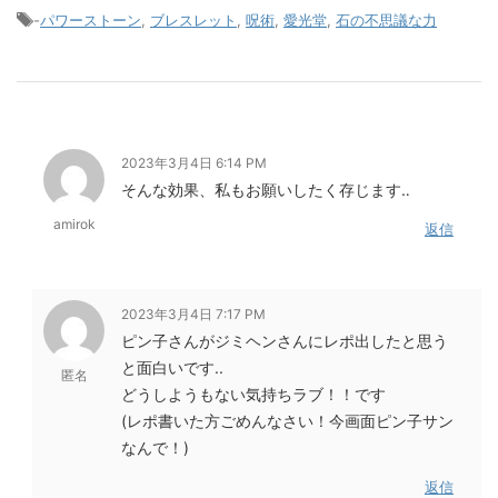
-
パワーストーン
,
ブレスレット
,
呪術
,
愛光堂
,
石の不思議な力
2023年3月4日 6:14 PM
そんな効果、私もお願いしたく存じます‥
amirok
返信
2023年3月4日 7:17 PM
ピン子さんがジミヘンさんにレポ出したと思う
と面白いです..
匿名
どうしようもない気持ちラブ！！です
(レポ書いた方ごめんなさい！今画面ピン子サン
なんで！)
返信