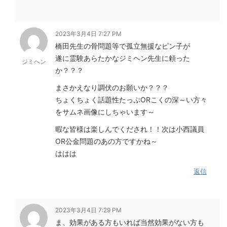
2023年3月4日 7:27 PM
橋田先生の骨問題等で孤立無援なピン子が
遂に霊験あらたかなジミヘン先生に頼った
ジミヘン
か？？？
まさかえなり調伏のお願いか？？？
ちょくちょく話題性たっぷORこくの深～い方々
をサムネ画像にしちゃいます～
暇な皆様は楽しんでくだされ！！次は小西議員
OR公金問題のあの方ですかね～
ははは
返信
2023年3月4日 7:29 PM
ま、効果がある方もいれば当然効果がない方も