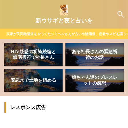
新ウサギと夜と占いを
実家が民間陰陽道をやってたジミヘンさんが占いや陰陽道、密教やスピを語っ
HIV疑惑の祈祷続編と
ある社長さんの緊急祈
鎮宅霊符で社長さん
祷のお話
娘ちゃん達のブレスレ
安忍水で土地を鎮める
ットの感想
レスポンス広告