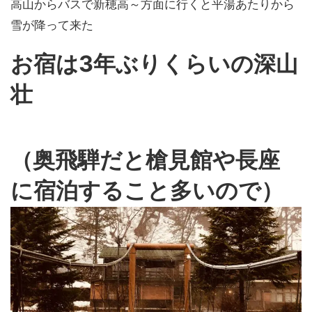
高山からバスで新穂高～方面に行くと平湯あたりから
雪が降って来た
お宿は3年ぶりくらいの深山
壮
（奥飛騨だと槍見館や長座
に宿泊すること多いので）