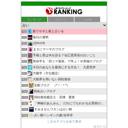
ランキング
ポイント
ブロ画
新ウサギと夜と占いを
1位
毎日の運勢
2位
ZEPHYR
3位
まさにマーサのブログ
4位
手相と星は何を語る？仙乙恵美花の占いごと
5位
算命学を「四コマ漫画」で学ぶ！＠美猫のブログ
6位
今日のあなたを最高にする方位！ 九星気学
7位
方鑑学（方位鑑定）
8位
大殺界を用いない四柱推命
9位
宝船ブログ （*＾-＾*）
10位
宿命占いブログ
11位
四柱推命鑑定士・尼僧 愛真
12位
「神秘のあんみん」 だれにでもわかる占星術の極意『サビアン…
13位
すみませんワタシは占い師
14位
占い館ペンギンの森/吉祥寺
15位
このカテゴリを全て表示
参加する