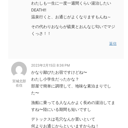
わたしも一生に一度一週間くらい湯治したい
DEATH!!
温泉行くと、お通じがよくなりますもんね～
その代わりおならが硫黄とおんなじ匂いでマジ
くっさ！！
返信
2023年2月15日 8:36 PM
かなり鄙びたお宿ですけどね〜
わたし小学生だったかな？
宮城北部
在住
部屋で簡単に調理して、地味な素泊まりでし
た〜
漁船に乗ってる人なんかよく長めの湯治してま
すね〜陸にいる期間も短いですし
デトックスは毛穴なんか置いといて
何よりお通じからといいますからね！