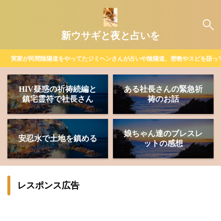
新ウサギと夜と占いを
実家が民間陰陽道をやってたジミヘンさんが占いや陰陽道、密教やスピを語っ
HIV疑惑の祈祷続編と
ある社長さんの緊急祈
鎮宅霊符で社長さん
祷のお話
娘ちゃん達のブレスレ
安忍水で土地を鎮める
ットの感想
レスポンス広告