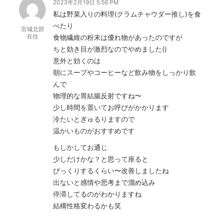
2023年2月19日 5:56 PM
私は野菜入りの料理(クラムチャウダー推し)を食
べたり
宮城北部
在住
食物繊維の粉末は優れ物があったのですが
ちと効き目が激烈なのでやめました()
意外と効くのは
朝にスープやコーヒーなど飲み物をしっかり飲
んで
物理的な胃結腸反射ですね〜
少し時間を置いてお呼びがかかります
冷たいとぎゅるりますので
温かいものがおすすめです
もしかしてお通じ
少しだけかな？と思って座ると
びっくりするくらい〜改善しましたね
出ないと感情や思考まで溜め込み
停滞してるのがわかりますね
結構性格変わるかも笑