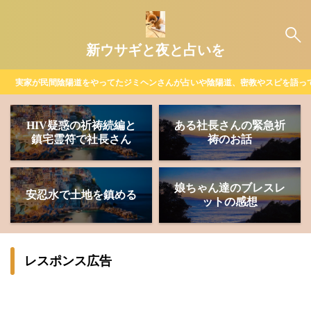
新ウサギと夜と占いを
実家が民間陰陽道をやってたジミヘンさんが占いや陰陽道、密教やスピを語っ
HIV疑惑の祈祷続編と
ある社長さんの緊急祈
鎮宅霊符で社長さん
祷のお話
娘ちゃん達のブレスレ
安忍水で土地を鎮める
ットの感想
レスポンス広告