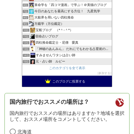
算命学を「四コマ漫画」で学ぶ！＠美猫のブログ
6位
今日のあなたを最高にする方位！ 九星気学
7位
大殺界を用いない四柱推命
8位
方鑑学（方位鑑定）
9位
宝船ブログ （*＾-＾*）
10位
宿命占いブログ
11位
四柱推命鑑定士・尼僧 愛真
12位
「神秘のあんみん」 だれにでもわかる占星術の極意『サビアン…
13位
すみませんワタシは占い師
14位
元・占い師 ルビー
15位
このカテゴリを全て表示
参加する
このブログに投票する