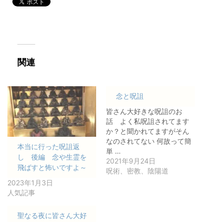
関連
念と呪詛
皆さん大好きな呪詛のお
話 よく私呪詛されてます
か？と聞かれてますがそん
なのされてない 何故って簡
本当に行った呪詛返
単 …
し 後編 念や生霊を
2021年9月24日
飛ばすと怖いですよ～
呪術、密教、陰陽道
2023年1月3日
人気記事
聖なる夜に皆さん大好