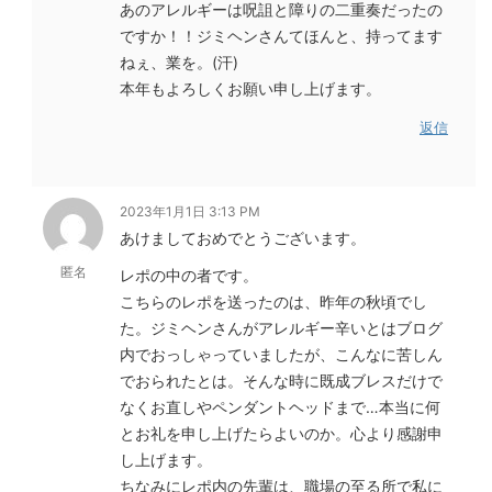
あのアレルギーは呪詛と障りの二重奏だったの
ですか！！ジミヘンさんてほんと、持ってます
ねぇ、業を。(汗)
本年もよろしくお願い申し上げます。
返信
2023年1月1日 3:13 PM
あけましておめでとうございます。
匿名
レポの中の者です。
こちらのレポを送ったのは、昨年の秋頃でし
た。ジミヘンさんがアレルギー辛いとはブログ
内でおっしゃっていましたが、こんなに苦しん
でおられたとは。そんな時に既成ブレスだけで
なくお直しやペンダントヘッドまで…本当に何
とお礼を申し上げたらよいのか。心より感謝申
し上げます。
ちなみにレポ内の先輩は、職場の至る所で私に