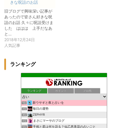
きな呪詛のお話
旧ブログで興味深い記事が
あったので皆さん好きな呪
詛のお話 久々に呪詛受けま
した ははは 上手だなあ
と…
2018年12月24日
人気記事
ランキング
ランキング
ポイント
ブロ画
新ウサギと夜と占いを
1位
毎日の運勢
2位
ZEPHYR
3位
まさにマーサのブログ
4位
手相と星は何を語る？仙乙恵美花の占いごと
5位