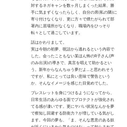
対するネガキャンを数ヶ月しまくった結果、勝
手に気まずくなったらしく、自分の席(私の隣)に
寄り付けなくなり、更に方々で煙たがられて部
署内に居場所がなくなり、職場内をひっそり
転々として過ごしています。
話はかわりまして。
実は今朝の初夢、呪詛から逃れるという内容で
した。会ったこともない某ほん怖のR子さん(声
のみ出演)の導きで、真言を唱えて助かるとい
う。新年からなんちゅう夢だよ…と思われそう
ですが、私にとっては良い意味で警告という
か、そんなイメージを感じた目覚めでした。
ブレスレットを身につけるようになってから、
日常生活のあらゆる面でプロテクトが強化され
てる感が凄いです。更にヤバい状況なんかを夢
で察知し回避する防衛力？が増している気がし
ます。今回の夢も、「ま、そんな悪意のある奴
が近くにいるから気をつけな」って知らされて