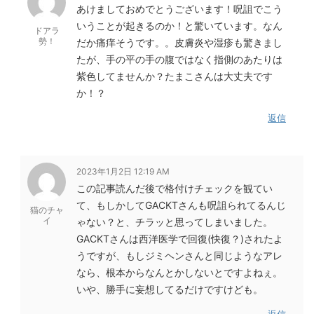
あけましておめでとうございます！呪詛でこう
いうことが起きるのか！と驚いています。なん
ドアラ
勢！
だか痛痒そうです。。皮膚炎や湿疹も驚きまし
たが、手の平の手の腹ではなく指側のあたりは
紫色してませんか？たまこさんは大丈夫です
か！？
返信
2023年1月2日 12:19 AM
この記事読んだ後で格付けチェックを観てい
て、もしかしてGACKTさんも呪詛られてるんじ
猫のチャ
イ
ゃない？と、チラッと思ってしまいました。
GACKTさんは西洋医学で回復(快復？)されたよ
うですが、もしジミヘンさんと同じようなアレ
なら、根本からなんとかしないとですよねぇ。
いや、勝手に妄想してるだけですけども。
返信