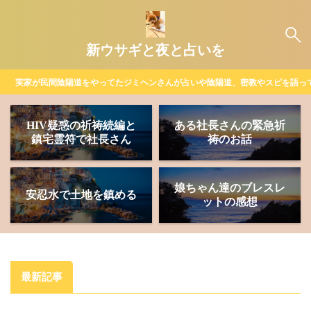
新ウサギと夜と占いを
実家が民間陰陽道をやってたジミヘンさんが占いや陰陽道、密教やスピを語っ
HIV疑惑の祈祷続編と
ある社長さんの緊急祈
鎮宅霊符で社長さん
祷のお話
娘ちゃん達のブレスレ
安忍水で土地を鎮める
ットの感想
最新記事