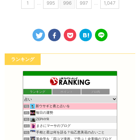
1
…
995
996
997
…
1,047
ランキング
ランキング
ポイント
ブロ画
新ウサギと夜と占いを
1位
毎日の運勢
2位
ZEPHYR
3位
まさにマーサのブログ
4位
手相と星は何を語る？仙乙恵美花の占いごと
5位
算命学を「四コマ漫画」で学ぶ！＠美猫のブログ
6位