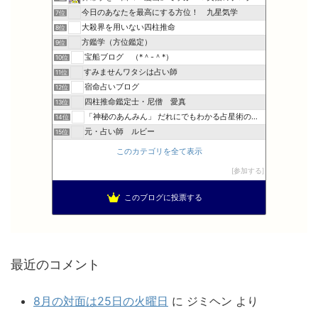
今日のあなたを最高にする方位！ 九星気学
7位
大殺界を用いない四柱推命
8位
方鑑学（方位鑑定）
9位
宝船ブログ （*＾-＾*）
10位
すみませんワタシは占い師
11位
宿命占いブログ
12位
四柱推命鑑定士・尼僧 愛真
13位
「神秘のあんみん」 だれにでもわかる占星術の極意『サビアン…
14位
元・占い師 ルビー
15位
このカテゴリを全て表示
参加する
このブログに投票する
最近のコメント
8月の対面は25日の火曜日
に
ジミヘン
より