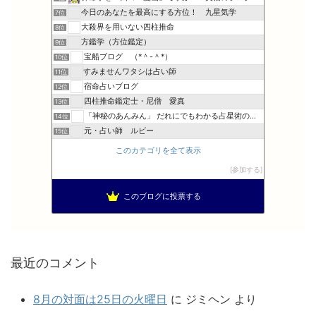
今日のあなたを最高にする方位！ 九星気学
7位
大殺界を用いない四柱推命
8位
方鑑学（方位鑑定）
9位
宝船ブログ （*＾-＾*）
10位
すみませんワタシは占い師
11位
宿命占いブログ
12位
四柱推命鑑定士・尼僧 愛真
13位
「神秘のあんみん」 だれにでもわかる占星術の極意『サビアン…
14位
元・占い師 ルビー
15位
このカテゴリを全て表示
参加する
このブログに投票する
最近のコメント
8月の対面は25日の火曜日
に
ジミヘン
より