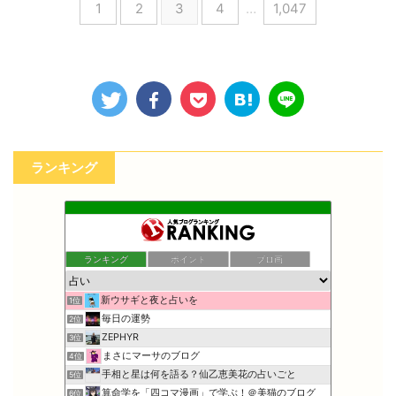
1
2
3
4
…
1,047
ランキング
ランキング
ポイント
ブロ画
新ウサギと夜と占いを
1位
毎日の運勢
2位
ZEPHYR
3位
まさにマーサのブログ
4位
手相と星は何を語る？仙乙恵美花の占いごと
5位
算命学を「四コマ漫画」で学ぶ！＠美猫のブログ
6位