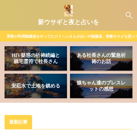
新ウサギと夜と占いを
実家が民間陰陽道をやってたジミヘンさんが占いや陰陽道、密教やスピを語っ
HIV疑惑の祈祷続編と
ある社長さんの緊急祈
鎮宅霊符で社長さん
祷のお話
娘ちゃん達のブレスレ
安忍水で土地を鎮める
ットの感想
最新記事