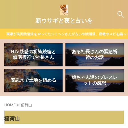
新ウサギと夜と占いを
実家が民間陰陽道をやってたジミヘンさんが占いや陰陽道、密教やスピを語っ
HIV疑惑の祈祷続編と
ある社長さんの緊急祈
鎮宅霊符で社長さん
祷のお話
娘ちゃん達のブレスレ
安忍水で土地を鎮める
ットの感想
HOME
>
稲荷山
稲荷山