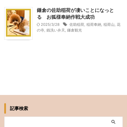
鎌倉の佐助稲荷が凄いことになっと
る お狐様奉納作戦大成功
2025/3/28
佐助稲荷
,
稲荷奉納
,
稲荷山
,
花
の寺
,
銭洗い弁天
,
鎌倉観光
記事検索