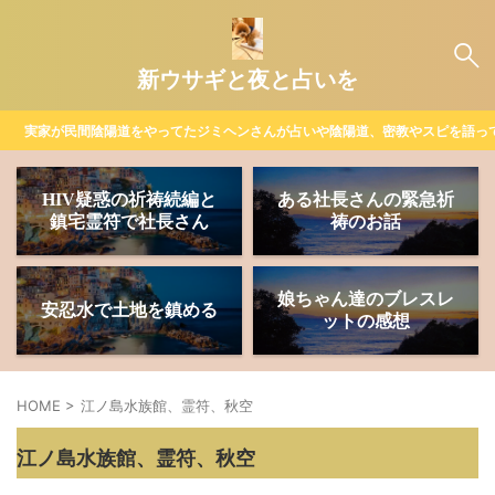
新ウサギと夜と占いを
実家が民間陰陽道をやってたジミヘンさんが占いや陰陽道、密教やスピを語っ
HIV疑惑の祈祷続編と
ある社長さんの緊急祈
鎮宅霊符で社長さん
祷のお話
娘ちゃん達のブレスレ
安忍水で土地を鎮める
ットの感想
HOME
>
江ノ島水族館、霊符、秋空
江ノ島水族館、霊符、秋空